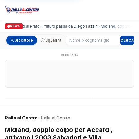
ronda Futsal Prato, il futuro passa da Diego Fazzini
•
Midland, doppio colpo per 
NEWS
Cerca giocatore
Giocatore
Squadra
CERCA
PUBBLICITÀ
Campionati nazionali
Campionati regional
Palla al Centro
· Palla al Centro
Midland, doppio colpo per Accardi,
arrivano i 2003 Salvadori e Villa