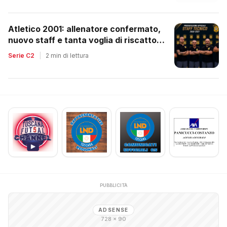
Atletico 2001: allenatore confermato,
nuovo staff e tanta voglia di riscatto
dopo la retrocessione
Serie C2
|
2 min di lettura
PUBBLICITÀ
ADSENSE
728 × 90