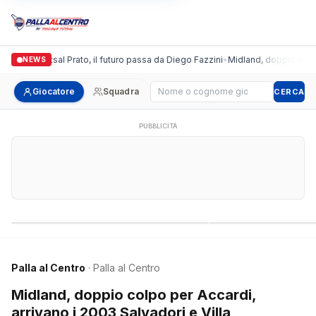
onda Futsal Prato, il futuro passa da Diego Fazzini
•
Midland, doppio colpo per 
NEWS
Cerca giocatore
Giocatore
Squadra
CERCA
PUBBLICITÀ
Campionati nazionali
Campionati regional
Palla al Centro
· Palla al Centro
Midland, doppio colpo per Accardi,
arrivano i 2003 Salvadori e Villa