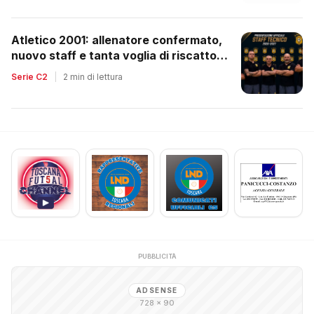
Atletico 2001: allenatore confermato,
nuovo staff e tanta voglia di riscatto
dopo la retrocessione
Serie C2
|
2 min di lettura
PUBBLICITÀ
ADSENSE
728 × 90