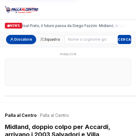
ronda Futsal Prato, il futuro passa da Diego Fazzini
•
Midland, doppio colpo per 
NEWS
Cerca giocatore
Giocatore
Squadra
CERCA
PUBBLICITÀ
Campionati nazionali
Campionati regional
Palla al Centro
· Palla al Centro
Midland, doppio colpo per Accardi,
arrivano i 2003 Salvadori e Villa