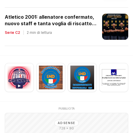
Atletico 2001: allenatore confermato,
nuovo staff e tanta voglia di riscatto
dopo la retrocessione
Serie C2
|
2 min di lettura
PUBBLICITÀ
ADSENSE
728 × 90