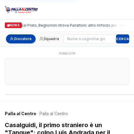
onda Futsal Prato, Begliomini ritrova Panattoni: altro rinforzo per i biancazzurri
NEWS
Cerca giocatore
Giocatore
Squadra
CERCA
PUBBLICITÀ
Campionati nazionali
Campionati regional
Palla al Centro
· Palla al Centro
Casalguidi, il primo straniero è un
"Tanque": colpo Luis Andrada per il