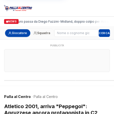
Italgronda Futsal Prato, il futuro passa da Diego Fazzini
•
Midland, d
NEWS
Cerca giocatore
Giocatore
Squadra
CERCA
PUBBLICITÀ
Campionati nazionali
Campionati regional
Palla al Centro
· Palla al Centro
Atletico 2001, arriva "Peppegol":
Apruzzese ancora protagonista in C2