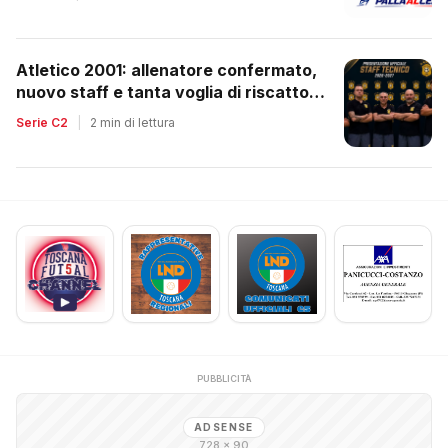
Atletico 2001: allenatore confermato,
nuovo staff e tanta voglia di riscatto
dopo la retrocessione
Serie C2
|
2 min di lettura
PUBBLICITÀ
ADSENSE
728 × 90