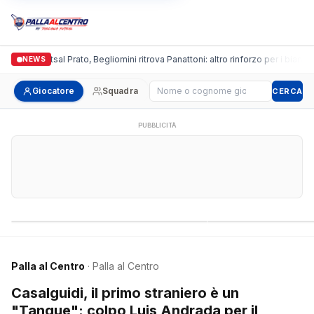
onda Futsal Prato, Begliomini ritrova Panattoni: altro rinforzo per i biancazzurri
NEWS
Cerca giocatore
Giocatore
Squadra
CERCA
PUBBLICITÀ
Campionati nazionali
Campionati regional
Palla al Centro
· Palla al Centro
Casalguidi, il primo straniero è un
"Tanque": colpo Luis Andrada per il