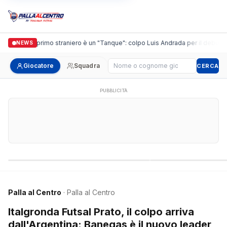
uidi, il primo straniero è un "Tanque": colpo Luis Andrada per il debutto in C
NEWS
Cerca giocatore
Giocatore
Squadra
CERCA
PUBBLICITÀ
Campionati nazionali
Campionati regional
Palla al Centro
· Palla al Centro
Italgronda Futsal Prato, il colpo arriva
dall'Argentina: Banegas è il nuovo leader