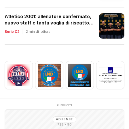
Atletico 2001: allenatore confermato,
nuovo staff e tanta voglia di riscatto
dopo la retrocessione
Serie C2
|
2 min di lettura
PUBBLICITÀ
ADSENSE
728 × 90