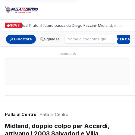
ronda Futsal Prato, il futuro passa da Diego Fazzini
•
Midland, doppio colpo per 
NEWS
Cerca giocatore
Giocatore
Squadra
CERCA
PUBBLICITÀ
Campionati nazionali
Campionati regional
Palla al Centro
· Palla al Centro
Midland, doppio colpo per Accardi,
arrivano i 2003 Salvadori e Villa