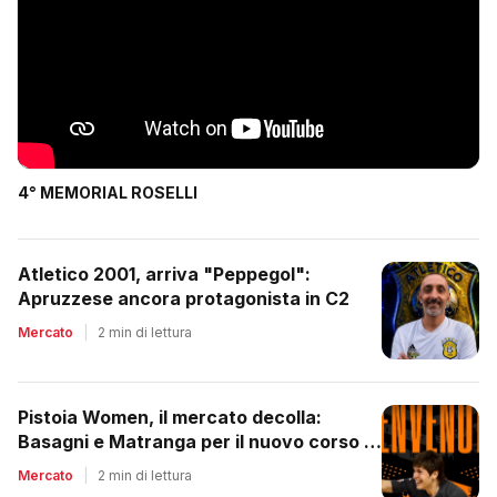
4° MEMORIAL ROSELLI
Atletico 2001, arriva "Peppegol":
Apruzzese ancora protagonista in C2
Mercato
|
2 min di lettura
Pistoia Women, il mercato decolla:
Basagni e Matranga per il nuovo corso di
Nico Lami
Mercato
|
2 min di lettura