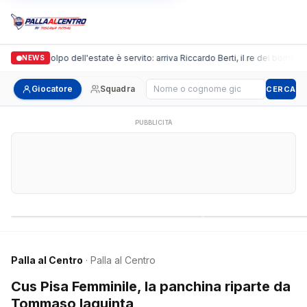
ova, il colpo dell'estate è servito: arriva Riccardo Berti, il re dei bomber tosc
NEWS
Cerca giocatore
Giocatore
Squadra
CERCA
PUBBLICITÀ
Campionati nazionali
Campionati regional
Palla al Centro
· Palla al Centro
Cus Pisa Femminile, la panchina riparte da
Tommaso Iaquinta