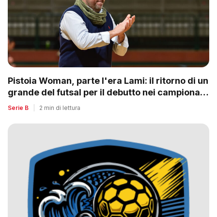
Pistoia Woman, parte l'era Lami: il ritorno di un
grande del futsal per il debutto nei campionati
nazionali
Serie B
|
2 min di lettura