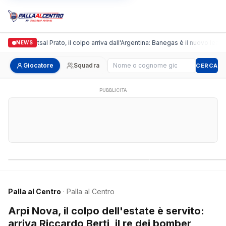
ronda Futsal Prato, il colpo arriva dall'Argentina: Banegas è il nuovo leader de
NEWS
Cerca giocatore
Giocatore
Squadra
CERCA
PUBBLICITÀ
Campionati nazionali
Campionati regional
Palla al Centro
· Palla al Centro
Arpi Nova, il colpo dell'estate è servito:
arriva Riccardo Berti, il re dei bomber