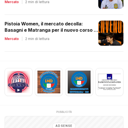
Mercato
|
2 min di lettura
Pistoia Women, il mercato decolla:
Basagni e Matranga per il nuovo corso di
Nico Lami
Mercato
|
2 min di lettura
PUBBLICITÀ
ADSENSE