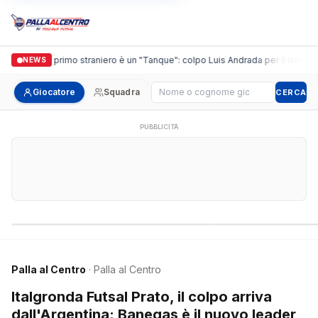
guidi, il primo straniero è un "Tanque": colpo Luis Andrada per il debutto in C
NEWS
Cerca giocatore
Giocatore
Squadra
CERCA
PUBBLICITÀ
Campionati nazionali
Campionati regional
Palla al Centro
· Palla al Centro
Italgronda Futsal Prato, il colpo arriva
dall'Argentina: Banegas è il nuovo leader