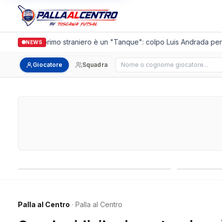
alguidi, il primo straniero è un "Tanque": colpo Luis Andrada per il d
NEWS
Cerca giocatore
Giocatore
Squadra
Campionati nazionali
Campionati 
Palla al Centro
· Palla al Centro