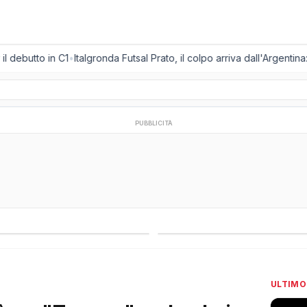
ebutto in C1
•
Italgronda Futsal Prato, il colpo arriva dall'Argentina: 
PUBBLICITÀ
regionali
Campionati esteri
ULTIMO