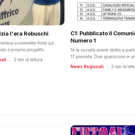
C1: Pubblicato il Comun
nizia l'era Robuschi
Numero 1
orentina scommette forte sul
ando il proprio progetto
14 le società aventi diritto a par
17 previste. Due spariscono e un
ali
|
2 min di lettura
dalla C2
News Regionali
|
2 min di lett