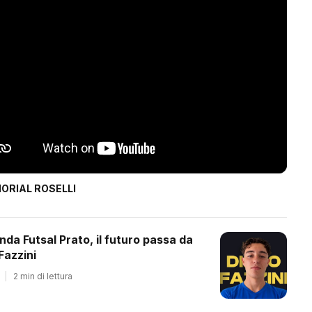
ORIAL ROSELLI
onda Futsal Prato, il futuro passa da
Fazzini
|
2 min di lettura