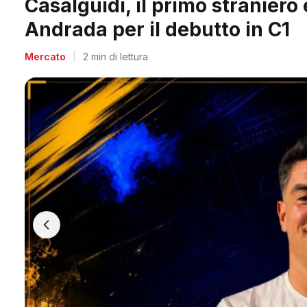
Italgronda Futsal Prato, il col
Banegas è il nuovo leader dei
Mercato
|
2 min di lettura