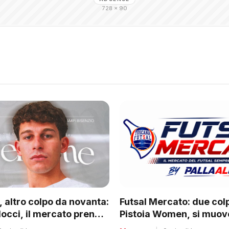
728 × 90
Futsal Mercato: due colpi
 altro colpo da novanta:
Pistoia Women, si muo
locci, il mercato prende
tanti club del regionale