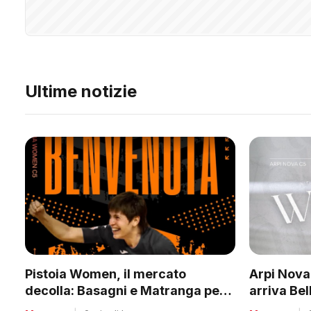
Ultime notizie
Pistoia Women, il mercato
Arpi Nova,
decolla: Basagni e Matranga per il
arriva Bel
nuovo corso di Nico Lami
quota