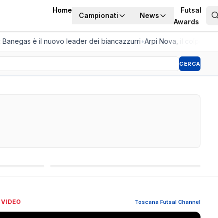
Home
Futsal
Campionati
News
Awards
Banegas è il nuovo leader dei biancazzurri
•
Arpi Nova, il colpo dell'es
CERCA
Competizioni internazionali
 VIDEO
Toscana Futsal Channel