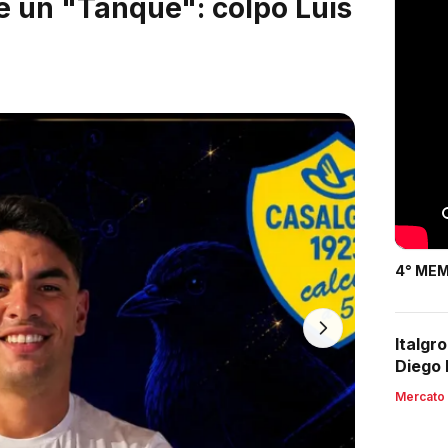
po arriva dall'Argentina:
 biancazzurri
4° MEM
Italgr
Diego 
Mercato