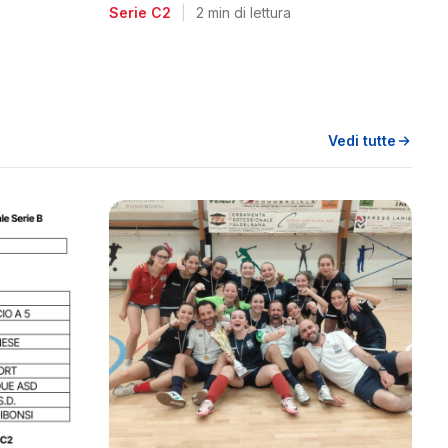
voglia di riscatto dopo la
Serie C2
|
2 min di lettura
retrocessione
Vedi tutte