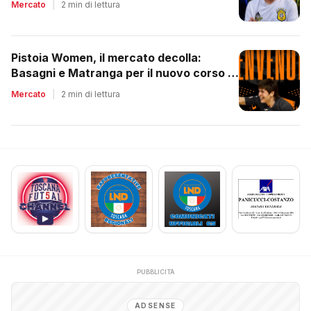
Mercato
|
2 min di lettura
Pistoia Women, il mercato decolla:
Basagni e Matranga per il nuovo corso di
Nico Lami
Mercato
|
2 min di lettura
PUBBLICITÀ
ADSENSE