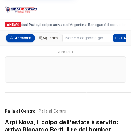
ronda Futsal Prato, il colpo arriva dall'Argentina: Banegas è il nuovo leader de
NEWS
Cerca giocatore
Giocatore
Squadra
CERCA
PUBBLICITÀ
Campionati nazionali
Campionati regional
Palla al Centro
· Palla al Centro
Arpi Nova, il colpo dell'estate è servito:
arriva Riccardo Berti, il re dei bomber