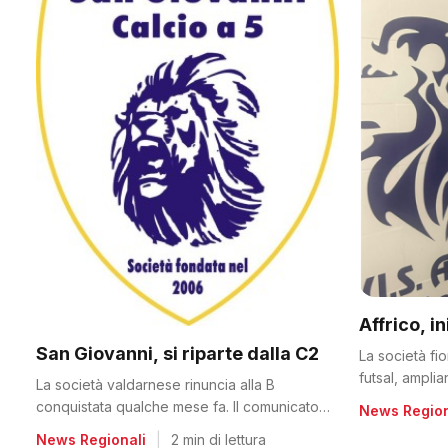
Affrico, i
San Giovanni, si riparte dalla C2
La società fi
futsal, ampli
La società valdarnese rinuncia alla B
conquistata qualche mese fa. Il comunicato
News Region
del club
News Regionali
|
2 min di lettura