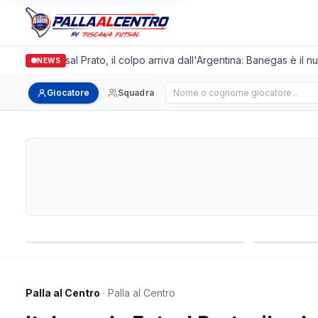
lgronda Futsal Prato, il colpo arriva dall'Argentina: Banegas è il nuo
NEWS
Cerca giocatore
Giocatore
Squadra
Campionati nazionali
Campionati 
Palla al Centro
· Palla al Centro