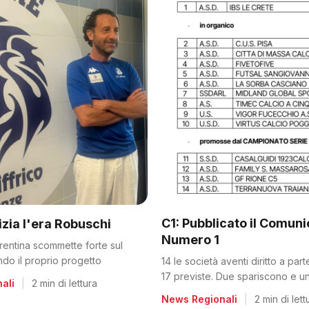
C1: Pubblicato il Comun
nizia l'era Robuschi
Numero 1
orentina scommette forte sul
ando il proprio progetto
14 le società aventi diritto a par
17 previste. Due spariscono e un
ali
|
2 min di lettura
dalla C2
News Regionali
|
2 min di lett