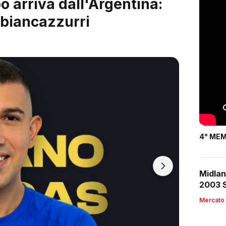
 è servito: arriva Riccardo
4° MEM
Midlan
2003 S
Mercato