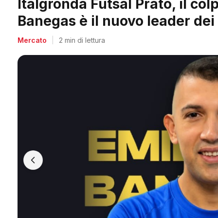
Arpi Nova, il colpo dell'estate
Berti, il re dei bomber toscani
Mercato
|
2 min di lettura