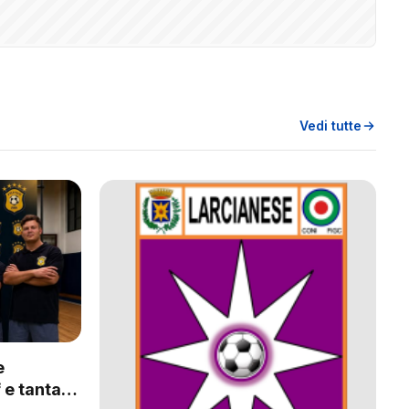
Vedi tutte
e
 e tanta