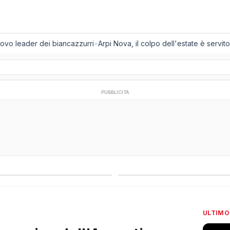
vo leader dei biancazzurri
•
Arpi Nova, il colpo dell'estate è servito: a
PUBBLICITÀ
regionali
Campionati esteri
ULTIMO