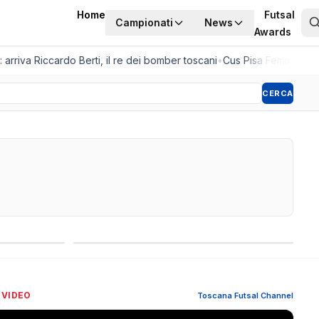
Home
Futsal
Campionati
News
Awards
rriva Riccardo Berti, il re dei bomber toscani
•
Cus Pisa Femminile, la 
CERCA
Competizioni internazionali
 VIDEO
Toscana Futsal Channel