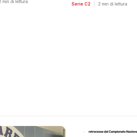
voglia di riscatto dopo l
2 min di lettura
Serie C2
|
2 min di lettura
retrocessione