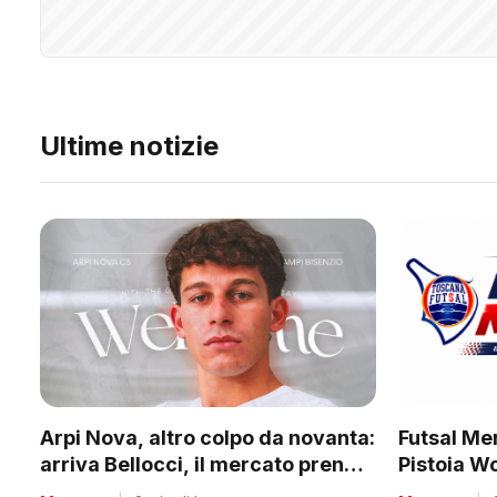
Ultime notizie
Futsal Mer
Arpi Nova, altro colpo da novanta:
Pistoia W
arriva Bellocci, il mercato prende
tanti club
quota