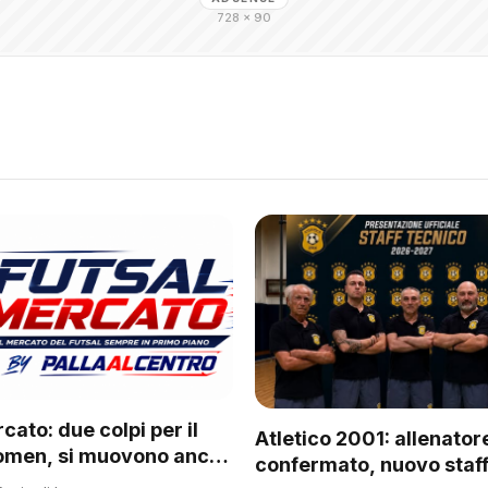
728 × 90
cato: due colpi per il
Atletico 2001: allenator
omen, si muovono anche
confermato, nuovo staff
 del regionale