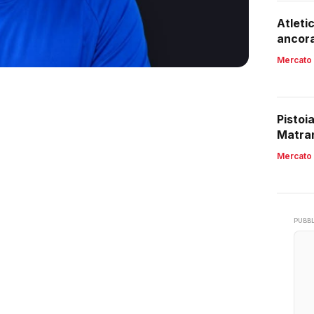
Atleti
ancora
Mercato
Pistoi
Matran
Mercato
PUBBL