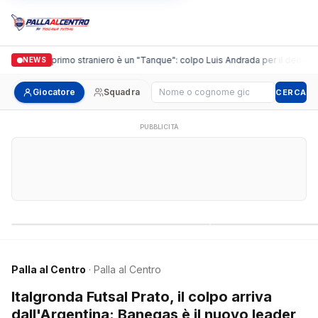
guidi, il primo straniero è un "Tanque": colpo Luis Andrada per il debutto in C
NEWS
Cerca giocatore
Giocatore
Squadra
CERCA
PUBBLICITÀ
Campionati nazionali
Campionati regional
Palla al Centro
· Palla al Centro
Italgronda Futsal Prato, il colpo arriva
dall'Argentina: Banegas è il nuovo leader