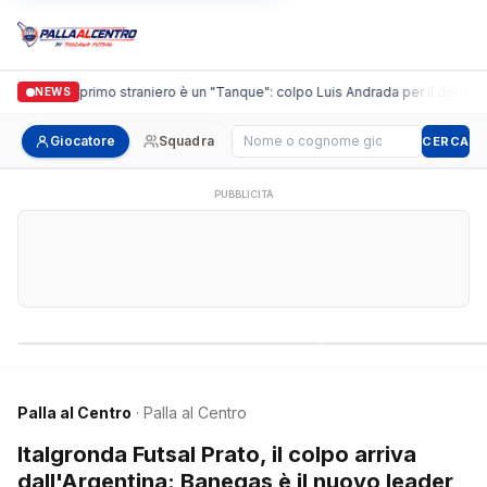
guidi, il primo straniero è un "Tanque": colpo Luis Andrada per il debutto in C
NEWS
Cerca giocatore
Giocatore
Squadra
CERCA
PUBBLICITÀ
Campionati nazionali
Campionati regional
Palla al Centro
· Palla al Centro
Italgronda Futsal Prato, il colpo arriva
dall'Argentina: Banegas è il nuovo leader