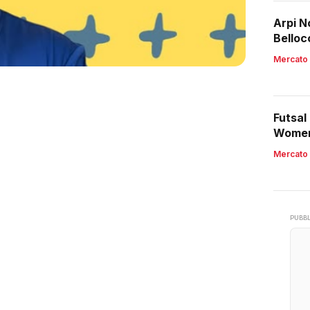
Arpi N
Belloc
Mercato
Futsal
Women,
region
Mercato
PUBBL