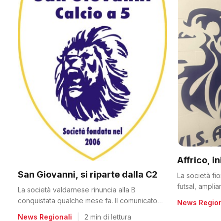
Affrico, i
San Giovanni, si riparte dalla C2
La società fi
futsal, ampli
La società valdarnese rinuncia alla B
conquistata qualche mese fa. Il comunicato
News Region
del club
News Regionali
|
2 min di lettura