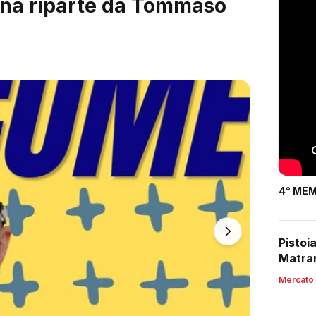
turo passa da Diego
4° MEM
Pistoi
Matran
Mercato