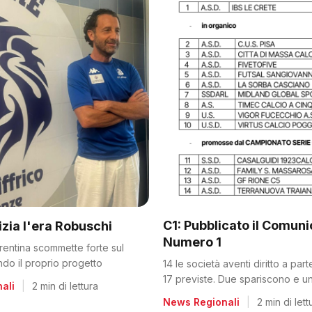
C1: Pubblicato il Comun
nizia l'era Robuschi
Numero 1
orentina scommette forte sul
ando il proprio progetto
14 le società aventi diritto a par
17 previste. Due spariscono e un
ali
|
2 min di lettura
dalla C2
News Regionali
|
2 min di lett