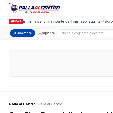
 Pisa Femminile, la panchina riparte da Tommaso Iaquinta
•
Italgronda
NEWS
Cerca giocatore
Giocatore
Squadra
Campionati nazionali
Campionati 
Palla al Centro
· Palla al Centro