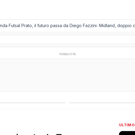
 Futsal Prato, il futuro passa da Diego Fazzini
•
Midland, doppio colpo
PUBBLICITÀ
regionali
Campionati esteri
ULTIMO