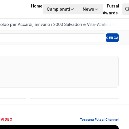
Home
Futsal
Campionati
News
Awards
 per Accardi, arrivano i 2003 Salvadori e Villa
•
Atletico 2001, arri
CERCA
Competizioni internazionali
 VIDEO
Toscana Futsal Channel