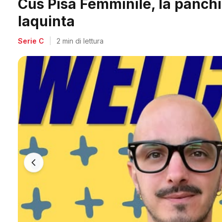
Italgronda Futsal Prato, il fu
Fazzini
Mercato
|
2 min di lettura