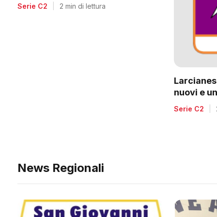
voglia di riscatto dopo la
Serie C2
|
2 min di lettura
retrocessione
Larcianese
nuovi e un
C2
Serie C2
|
News Regionali