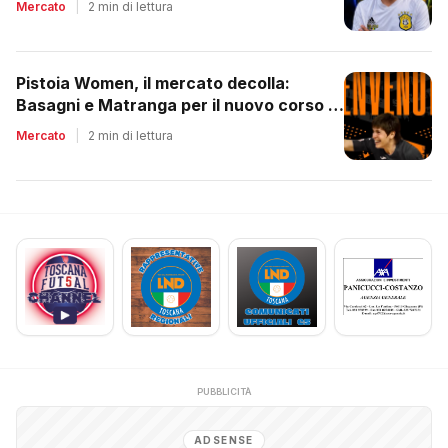
Mercato
|
2 min di lettura
Pistoia Women, il mercato decolla:
Basagni e Matranga per il nuovo corso di
Nico Lami
Mercato
|
2 min di lettura
PUBBLICITÀ
ADSENSE