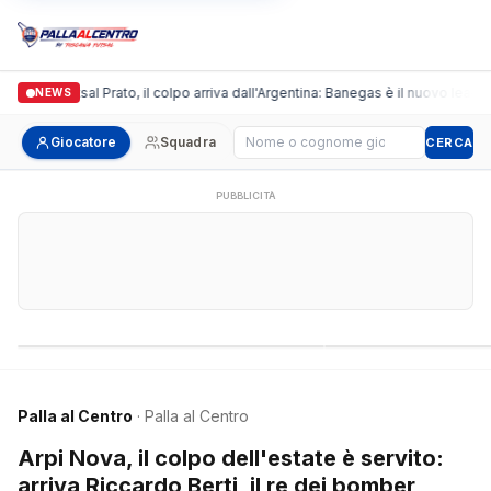
onda Futsal Prato, il colpo arriva dall'Argentina: Banegas è il nuovo leader dei
NEWS
Cerca giocatore
Giocatore
Squadra
CERCA
PUBBLICITÀ
Campionati nazionali
Campionati regional
Palla al Centro
· Palla al Centro
Arpi Nova, il colpo dell'estate è servito:
arriva Riccardo Berti, il re dei bomber