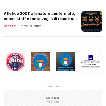
Atletico 2001: allenatore confermato,
nuovo staff e tanta voglia di riscatto
dopo la retrocessione
Serie C2
|
2 min di lettura
PUBBLICITÀ
ADSENSE
728 × 90