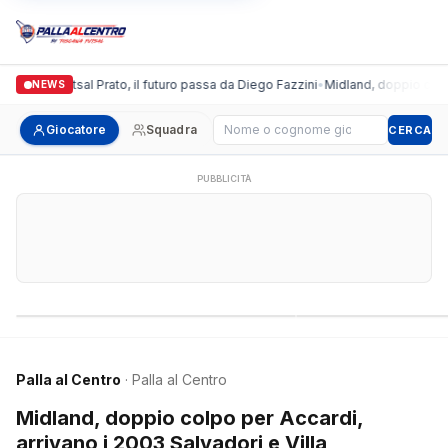
ronda Futsal Prato, il futuro passa da Diego Fazzini
•
Midland, doppio colpo per 
NEWS
Cerca giocatore
Giocatore
Squadra
CERCA
PUBBLICITÀ
Campionati nazionali
Campionati regional
Palla al Centro
· Palla al Centro
Midland, doppio colpo per Accardi,
arrivano i 2003 Salvadori e Villa