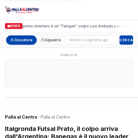
guidi, il primo straniero è un "Tanque": colpo Luis Andrada per il debutto in C
NEWS
Cerca giocatore
Giocatore
Squadra
CERCA
PUBBLICITÀ
Campionati nazionali
Campionati regional
Palla al Centro
· Palla al Centro
Italgronda Futsal Prato, il colpo arriva
dall'Argentina: Banegas è il nuovo leader