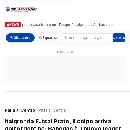
guidi, il primo straniero è un "Tanque": colpo Luis Andrada per il debutto in C
NEWS
Cerca giocatore
Giocatore
Squadra
CERCA
PUBBLICITÀ
Campionati nazionali
Campionati regional
Palla al Centro
· Palla al Centro
Italgronda Futsal Prato, il colpo arriva
dall'Argentina: Banegas è il nuovo leader