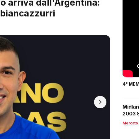
 è servito: arriva Riccardo
4° MEM
Midlan
2003 S
Mercato