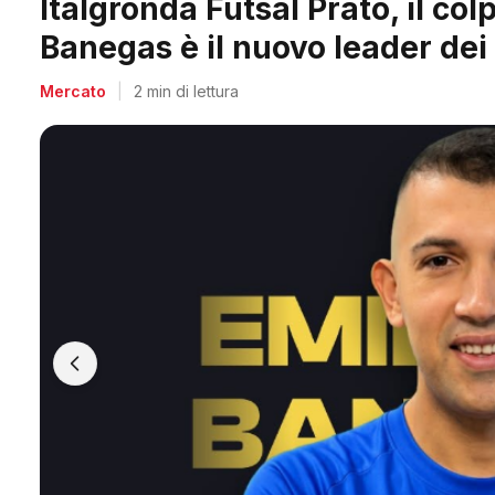
Arpi Nova, il colpo dell'estate
Berti, il re dei bomber toscani
Mercato
|
2 min di lettura