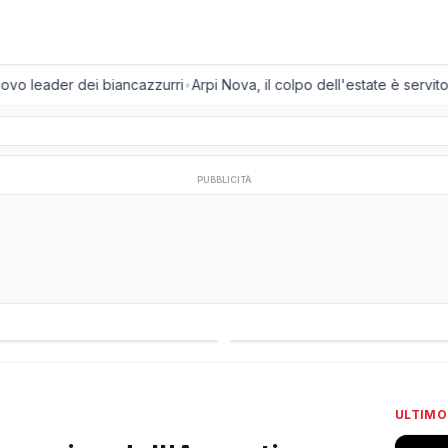
vo leader dei biancazzurri
•
Arpi Nova, il colpo dell'estate è servito: a
PUBBLICITÀ
regionali
Campionati esteri
ULTIMO