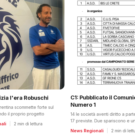
C1: Pubblicato il Comun
nizia l'era Robuschi
Numero 1
orentina scommette forte sul
ando il proprio progetto
14 le società aventi diritto a par
17 previste. Due spariscono e un
ali
|
2 min di lettura
dalla C2
News Regionali
|
2 min di lett