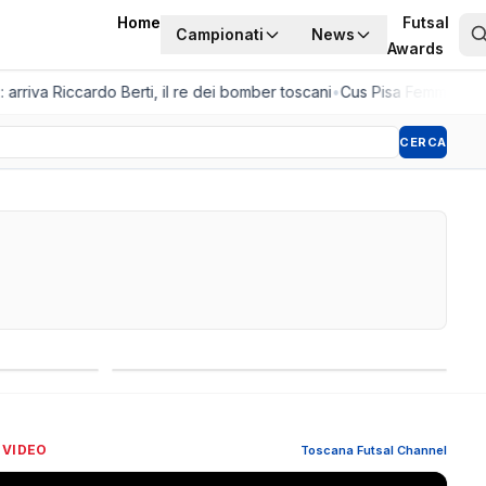
Home
Futsal
Campionati
News
Awards
rriva Riccardo Berti, il re dei bomber toscani
•
Cus Pisa Femminile, la 
CERCA
Competizioni internazionali
 VIDEO
Toscana Futsal Channel