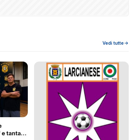
Vedi tutte
e
 e tanta