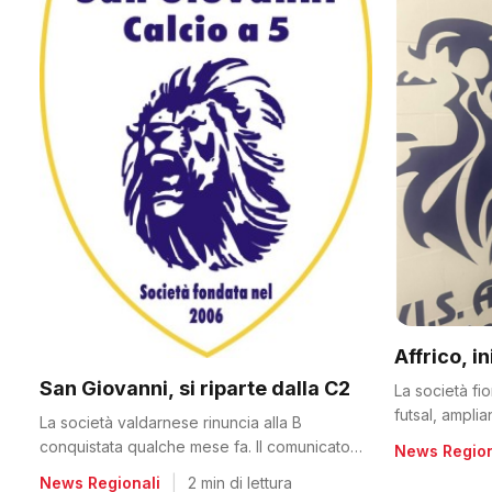
Affrico, i
San Giovanni, si riparte dalla C2
La società fi
futsal, ampli
La società valdarnese rinuncia alla B
conquistata qualche mese fa. Il comunicato
News Region
del club
News Regionali
|
2 min di lettura