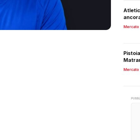
Atleti
ancora
Mercato
Pistoi
Matran
Mercato
PUBBL