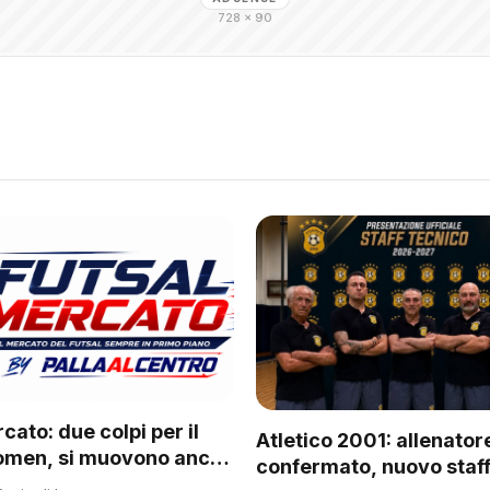
728 × 90
cato: due colpi per il
Atletico 2001: allenator
omen, si muovono anche
confermato, nuovo staff
 del regionale