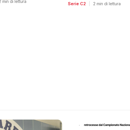
voglia di riscatto dopo l
2 min di lettura
Serie C2
|
2 min di lettura
retrocessione