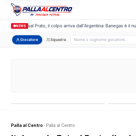
lgronda Futsal Prato, il colpo arriva dall'Argentina: Banegas è il nuo
NEWS
Cerca giocatore
Giocatore
Squadra
Campionati nazionali
Campionati 
Palla al Centro
· Palla al Centro