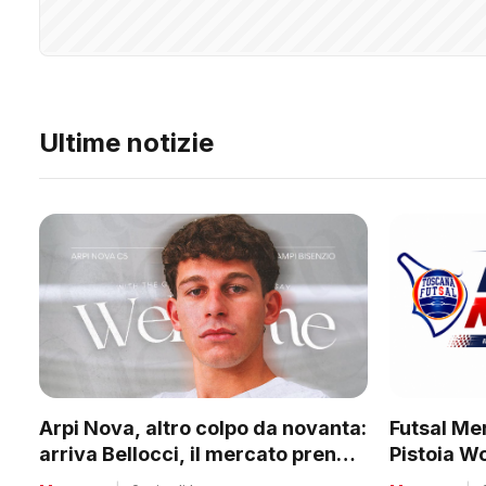
Ultime notizie
Futsal Mer
Arpi Nova, altro colpo da novanta:
Pistoia W
arriva Bellocci, il mercato prende
tanti club
quota