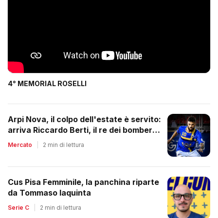
4° MEMORIAL ROSELLI
Arpi Nova, il colpo dell'estate è servito:
arriva Riccardo Berti, il re dei bomber
toscani
Mercato
|
2 min di lettura
Cus Pisa Femminile, la panchina riparte
da Tommaso Iaquinta
Serie C
|
2 min di lettura