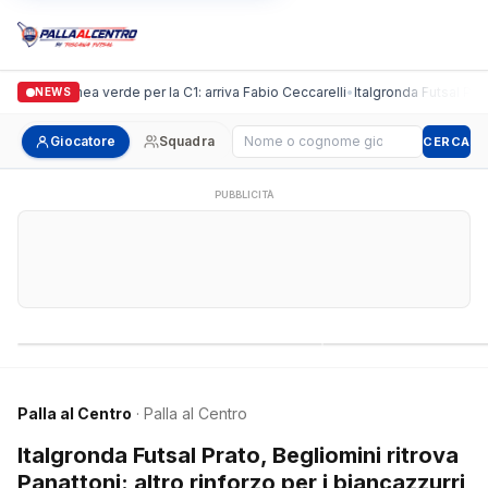
uidi, linea verde per la C1: arriva Fabio Ceccarelli
•
Italgronda Futsal Prato, Be
NEWS
Cerca giocatore
Giocatore
Squadra
CERCA
PUBBLICITÀ
Campionati nazionali
Campionati regional
Palla al Centro
· Palla al Centro
Italgronda Futsal Prato, Begliomini ritrova
Panattoni: altro rinforzo per i biancazzurri