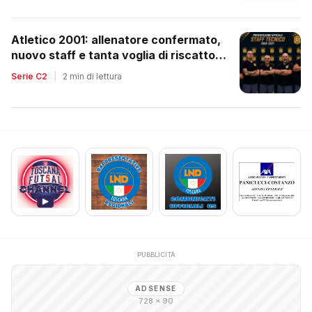
Atletico 2001: allenatore confermato,
nuovo staff e tanta voglia di riscatto
dopo la retrocessione
Serie C2
|
2 min di lettura
PUBBLICITÀ
ADSENSE
728 × 90