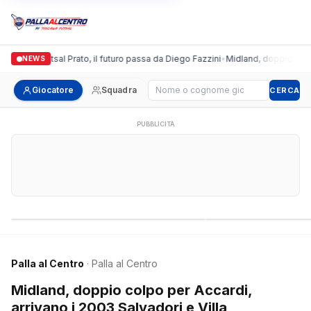
ronda Futsal Prato, il futuro passa da Diego Fazzini
•
Midland, doppio colpo per 
NEWS
Cerca giocatore
Giocatore
Squadra
CERCA
PUBBLICITÀ
Campionati nazionali
Campionati regional
Palla al Centro
· Palla al Centro
Midland, doppio colpo per Accardi,
arrivano i 2003 Salvadori e Villa