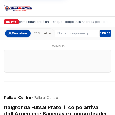
guidi, il primo straniero è un "Tanque": colpo Luis Andrada per il debutto in C
NEWS
Cerca giocatore
Giocatore
Squadra
CERCA
PUBBLICITÀ
Campionati nazionali
Campionati regional
Palla al Centro
· Palla al Centro
Italgronda Futsal Prato, il colpo arriva
dall'Argentina: Banegas è il nuovo leader