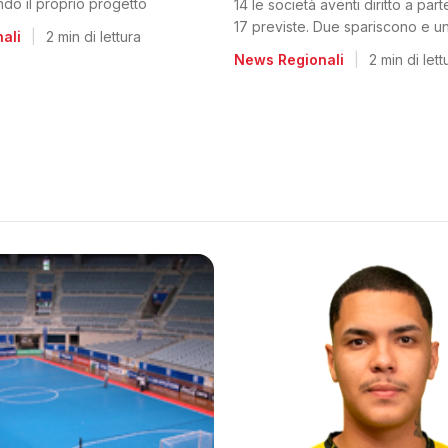
ando il proprio progetto
14 le società aventi diritto a par
17 previste. Due spariscono e un
ali
|
2 min di lettura
dalla C2
News Regionali
|
2 min di lett