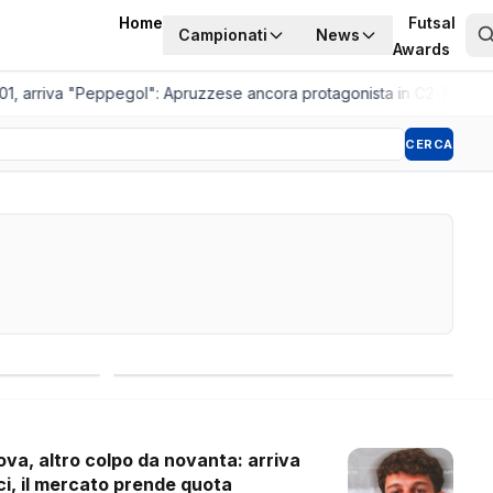
Home
Futsal
Campionati
News
Awards
 arriva "Peppegol": Apruzzese ancora protagonista in C2
•
Pistoia Wo
CERCA
Competizioni internazionali
ova, altro colpo da novanta: arriva
ci, il mercato prende quota