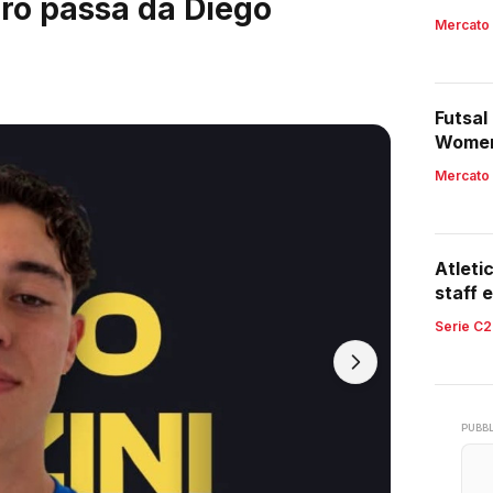
ardi, arrivano i 2003
Mercato
Futsal
Women,
region
Mercato
Atleti
staff e
retroc
Serie C2
PUBBL