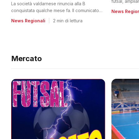
futsal, ampli
La società valdarnese rinuncia alla B
conquistata qualche mese fa. Il comunicato
News Region
del club
News Regionali
|
2 min di lettura
Mercato