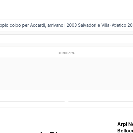
 colpo per Accardi, arrivano i 2003 Salvadori e Villa
•
Atletico 2001,
PUBBLICITÀ
regionali
Campionati esteri
Arpi N
Belloc