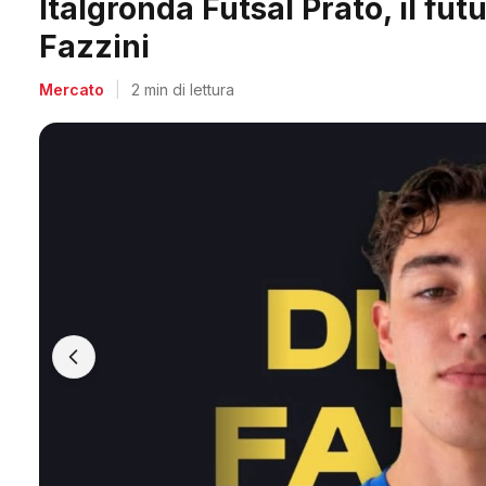
Midland, doppio colpo per Acc
Salvadori e Villa
Mercato
|
2 min di lettura