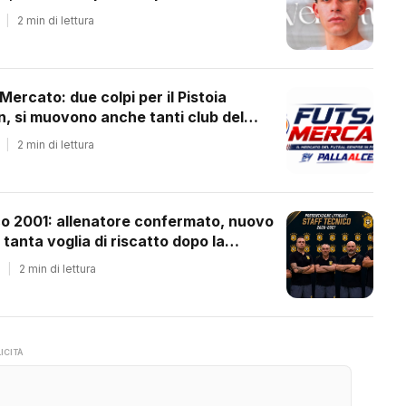
|
2 min di lettura
 Mercato: due colpi per il Pistoia
 si muovono anche tanti club del
ale
|
2 min di lettura
co 2001: allenatore confermato, nuovo
 tanta voglia di riscatto dopo la
essione
|
2 min di lettura
ICITÀ