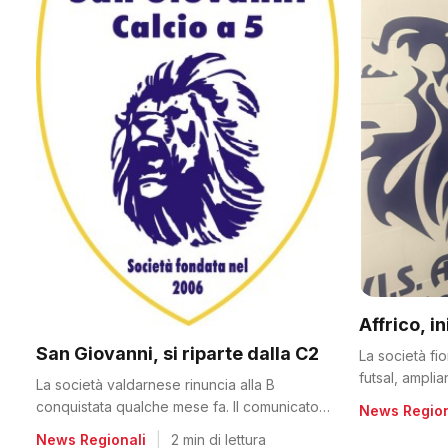
Affrico, i
San Giovanni, si riparte dalla C2
La società fi
futsal, ampli
La società valdarnese rinuncia alla B
conquistata qualche mese fa. Il comunicato
News Region
del club
News Regionali
|
2 min di lettura