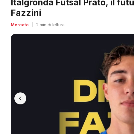
Midland, doppio colpo per Acc
Salvadori e Villa
Mercato
|
2 min di lettura