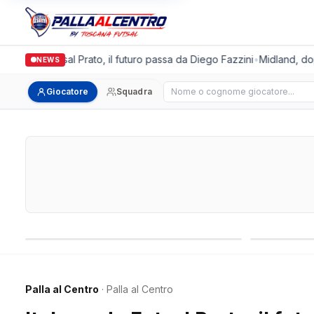
lgronda Futsal Prato, il futuro passa da Diego Fazzini
•
Midland, doppio
NEWS
Cerca giocatore
Giocatore
Squadra
Campionati nazionali
Campionati 
Palla al Centro
· Palla al Centro