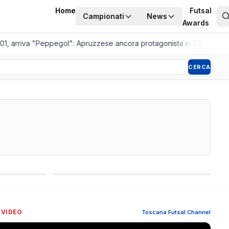
Home
Futsal
Campionati
News
Awards
, arriva "Peppegol": Apruzzese ancora protagonista in C2
•
Pistoia Wo
CERCA
Competizioni internazionali
 VIDEO
Toscana Futsal Channel