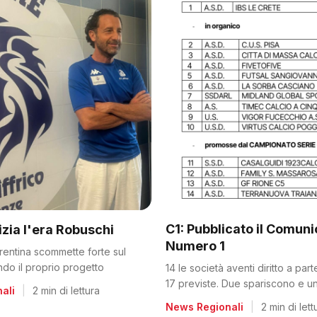
C1: Pubblicato il Comun
nizia l'era Robuschi
Numero 1
orentina scommette forte sul
ando il proprio progetto
14 le società aventi diritto a par
17 previste. Due spariscono e un
ali
|
2 min di lettura
dalla C2
News Regionali
|
2 min di lett