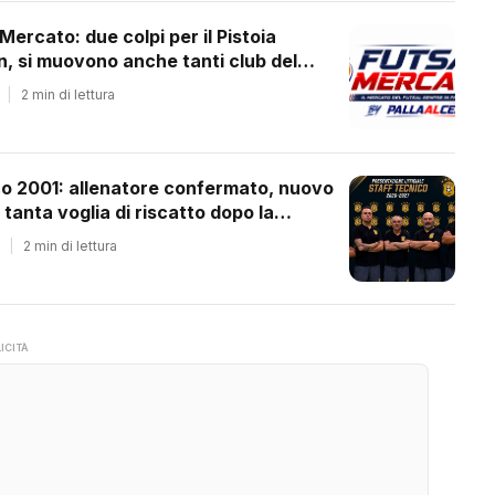
 Mercato: due colpi per il Pistoia
 si muovono anche tanti club del
ale
|
2 min di lettura
co 2001: allenatore confermato, nuovo
 tanta voglia di riscatto dopo la
essione
|
2 min di lettura
ICITÀ