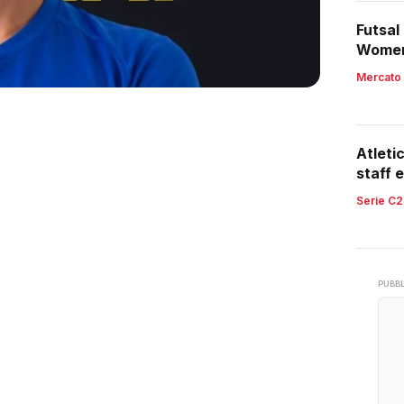
Futsal
Women,
region
Mercato
Atleti
staff e
retroc
Serie C2
PUBBL