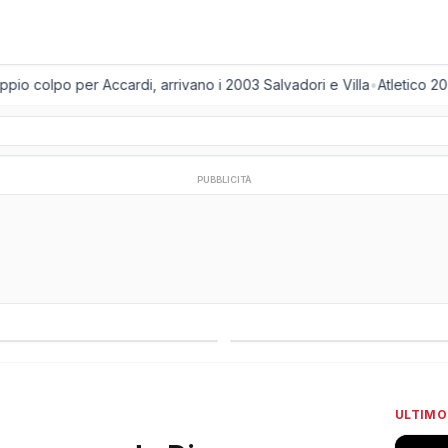
 colpo per Accardi, arrivano i 2003 Salvadori e Villa
•
Atletico 2001
PUBBLICITÀ
regionali
Campionati esteri
ULTIMO