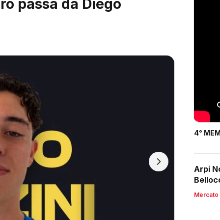
ardi, arrivano i 2003
4° MEM
Arpi N
Belloc
Mercato