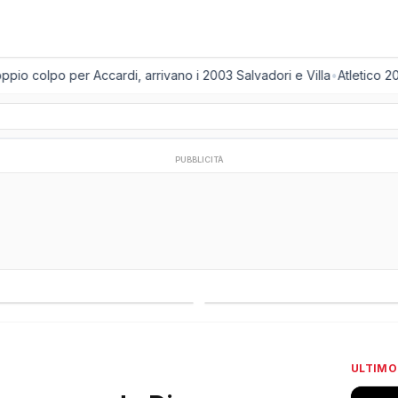
 colpo per Accardi, arrivano i 2003 Salvadori e Villa
•
Atletico 2001
PUBBLICITÀ
regionali
Campionati esteri
ULTIMO