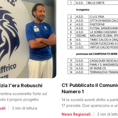
C1: Pubblicato il Comun
nizia l'era Robuschi
Numero 1
orentina scommette forte sul
ando il proprio progetto
14 le società aventi diritto a par
17 previste. Due spariscono e un
ali
|
2 min di lettura
dalla C2
News Regionali
|
2 min di lett