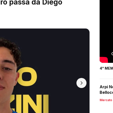
ardi, arrivano i 2003
4° MEM
Arpi N
Belloc
Mercato