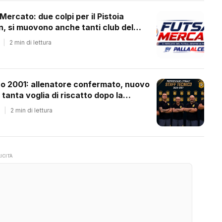
 Mercato: due colpi per il Pistoia
 si muovono anche tanti club del
ale
|
2 min di lettura
co 2001: allenatore confermato, nuovo
 tanta voglia di riscatto dopo la
essione
|
2 min di lettura
ICITÀ