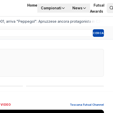
Home
Futsal
Campionati
News
Awards
, arriva "Peppegol": Apruzzese ancora protagonista in C2
•
Pistoia W
CERCA
Competizioni internazionali
 VIDEO
Toscana Futsal Channel