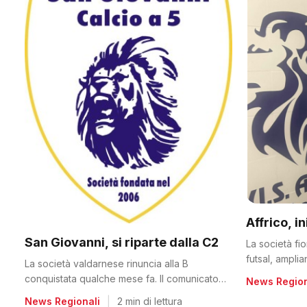
Affrico, i
San Giovanni, si riparte dalla C2
La società fi
futsal, ampli
La società valdarnese rinuncia alla B
conquistata qualche mese fa. Il comunicato
News Region
del club
News Regionali
|
2 min di lettura