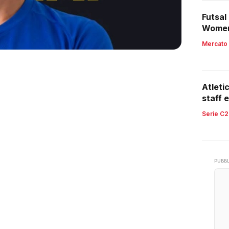
Futsal
Women,
region
Mercato
Atleti
staff e
retroc
Serie C2
PUBBL