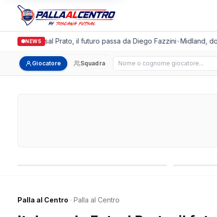
lgronda Futsal Prato, il futuro passa da Diego Fazzini
•
Midland, doppio
NEWS
Cerca giocatore
Giocatore
Squadra
Campionati nazionali
Campionati 
Palla al Centro
· Palla al Centro