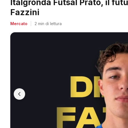
Midland, doppio colpo per Acc
Salvadori e Villa
Mercato
|
2 min di lettura