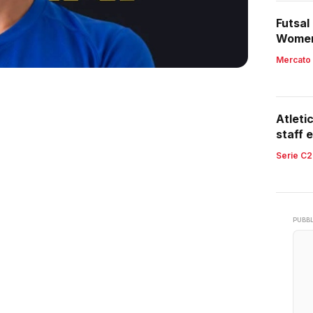
Futsal
Women,
region
Mercato
Atleti
staff e
retroc
Serie C2
PUBBL