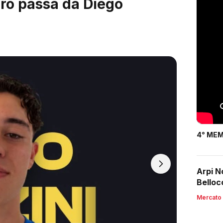
ardi, arrivano i 2003
4° MEM
Arpi N
Belloc
Mercato