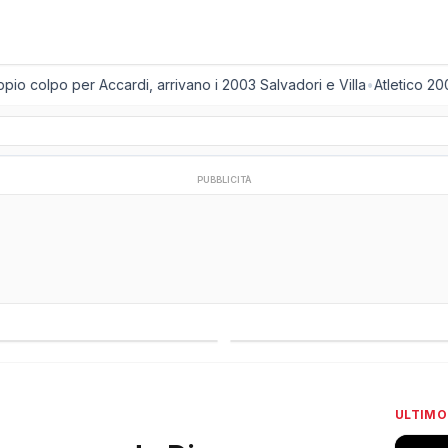
 colpo per Accardi, arrivano i 2003 Salvadori e Villa
•
Atletico 2001,
PUBBLICITÀ
regionali
Campionati esteri
ULTIMO