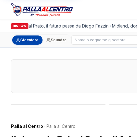
gronda Futsal Prato, il futuro passa da Diego Fazzini
•
Midland, doppio
NEWS
Cerca giocatore
Giocatore
Squadra
Campionati nazionali
Campionati 
Palla al Centro
· Palla al Centro