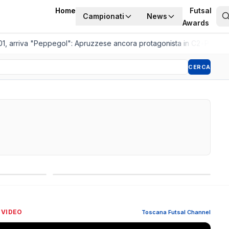
Home
Futsal
Campionati
News
Awards
 arriva "Peppegol": Apruzzese ancora protagonista in C2
•
Pistoia Wo
CERCA
Competizioni internazionali
 VIDEO
Toscana Futsal Channel