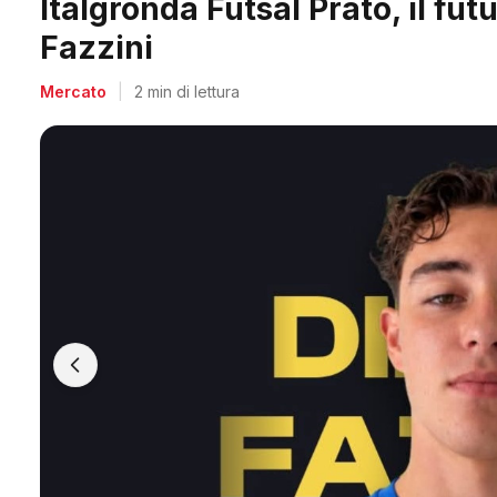
Midland, doppio colpo per Acc
Salvadori e Villa
Mercato
|
2 min di lettura