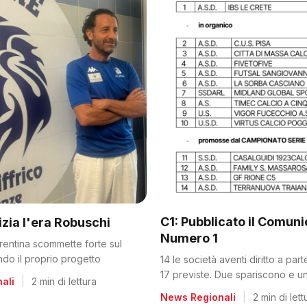
C1: Pubblicato il Comun
nizia l'era Robuschi
Numero 1
orentina scommette forte sul
ando il proprio progetto
14 le società aventi diritto a par
17 previste. Due spariscono e un
ali
|
2 min di lettura
dalla C2
News Regionali
|
2 min di lett