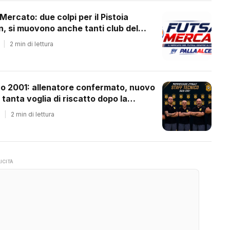
 Mercato: due colpi per il Pistoia
 si muovono anche tanti club del
ale
|
2 min di lettura
co 2001: allenatore confermato, nuovo
 tanta voglia di riscatto dopo la
essione
|
2 min di lettura
ICITÀ