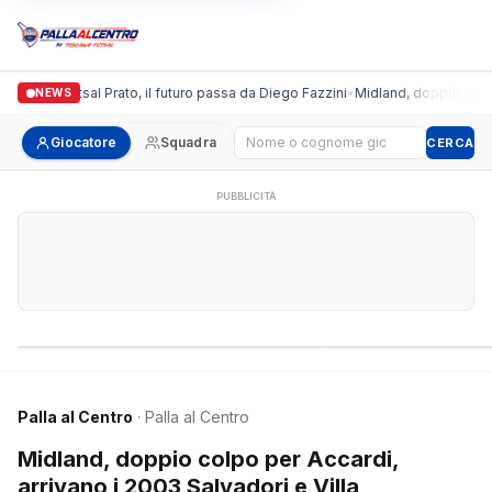
ronda Futsal Prato, il futuro passa da Diego Fazzini
•
Midland, doppio colpo per 
NEWS
Cerca giocatore
Giocatore
Squadra
CERCA
PUBBLICITÀ
Campionati nazionali
Campionati regional
Palla al Centro
· Palla al Centro
Midland, doppio colpo per Accardi,
arrivano i 2003 Salvadori e Villa