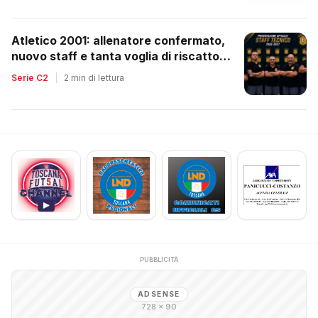
Atletico 2001: allenatore confermato,
nuovo staff e tanta voglia di riscatto
dopo la retrocessione
Serie C2
|
2 min di lettura
PUBBLICITÀ
ADSENSE
728 × 90