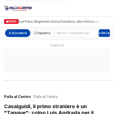
ronda Futsal Prato, Begliomini ritrova Panattoni: altro rinforzo per i biancazzurr
NEWS
Cerca giocatore
Giocatore
Squadra
CERCA
PUBBLICITÀ
Campionati nazionali
Campionati regional
Palla al Centro
· Palla al Centro
Casalguidi, il primo straniero è un
"Tanque": colpo Luis Andrada per il