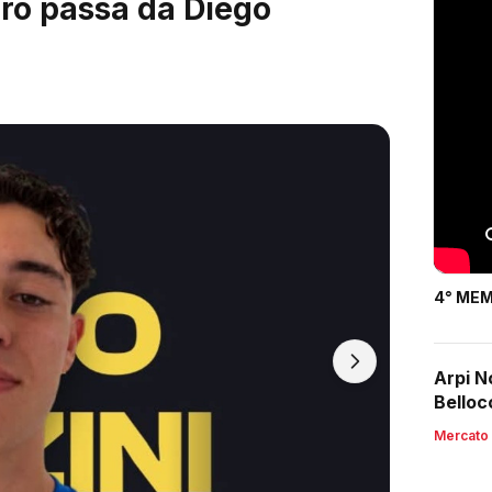
ardi, arrivano i 2003
4° MEM
Arpi N
Belloc
Mercato