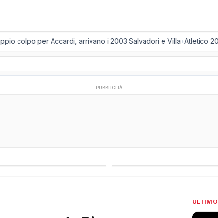
 colpo per Accardi, arrivano i 2003 Salvadori e Villa
•
Atletico 2001
PUBBLICITÀ
regionali
Campionati esteri
ULTIMO