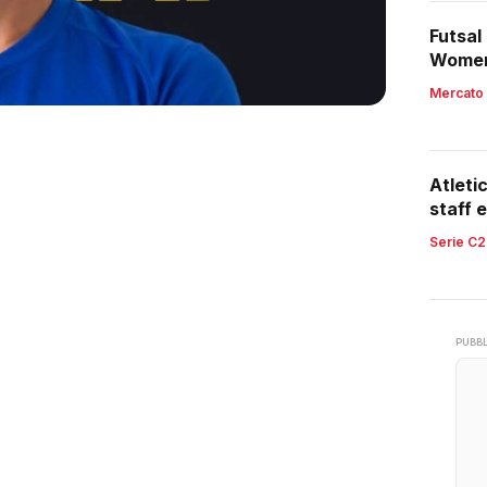
Futsal
Women,
region
Mercato
Atleti
staff e
retroc
Serie C2
PUBBL