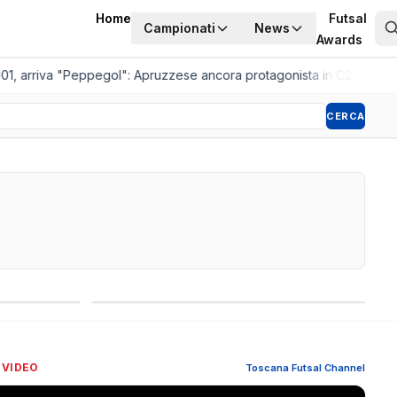
Home
Futsal
Campionati
News
Awards
, arriva "Peppegol": Apruzzese ancora protagonista in C2
•
Pistoia W
CERCA
Competizioni internazionali
 VIDEO
Toscana Futsal Channel