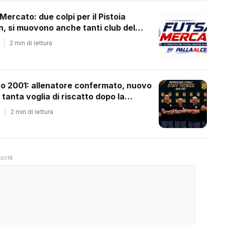
 Mercato: due colpi per il Pistoia
 si muovono anche tanti club del
ale
|
2 min di lettura
co 2001: allenatore confermato, nuovo
 tanta voglia di riscatto dopo la
essione
|
2 min di lettura
ICITÀ