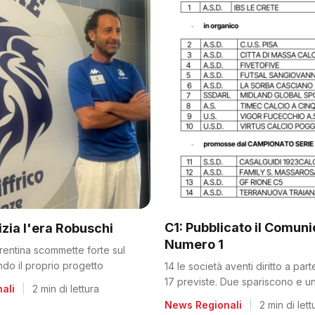
C1: Pubblicato il Comun
nizia l'era Robuschi
Numero 1
orentina scommette forte sul
ando il proprio progetto
14 le società aventi diritto a par
17 previste. Due spariscono e un
ali
|
2 min di lettura
dalla C2
News Regionali
|
2 min di lett