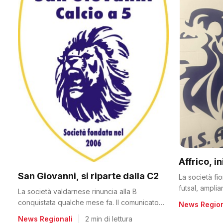
Affrico, i
San Giovanni, si riparte dalla C2
La società fi
futsal, ampli
La società valdarnese rinuncia alla B
conquistata qualche mese fa. Il comunicato
News Region
del club
News Regionali
|
2 min di lettura