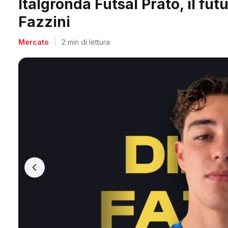
Midland, doppio colpo per Acc
Salvadori e Villa
Mercato
|
2 min di lettura