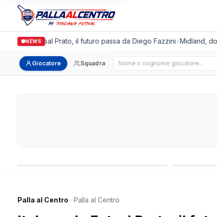
lgronda Futsal Prato, il futuro passa da Diego Fazzini
•
Midland, doppio
NEWS
Cerca giocatore
Giocatore
Squadra
Campionati nazionali
Campionati 
Palla al Centro
· Palla al Centro