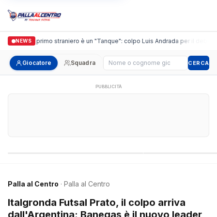
guidi, il primo straniero è un "Tanque": colpo Luis Andrada per il debutto in C
NEWS
Cerca giocatore
Giocatore
Squadra
CERCA
PUBBLICITÀ
Campionati nazionali
Campionati regional
Palla al Centro
· Palla al Centro
Italgronda Futsal Prato, il colpo arriva
dall'Argentina: Banegas è il nuovo leader