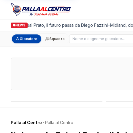
lgronda Futsal Prato, il futuro passa da Diego Fazzini
•
Midland, doppio
NEWS
Cerca giocatore
Giocatore
Squadra
Campionati nazionali
Campionati 
Palla al Centro
· Palla al Centro