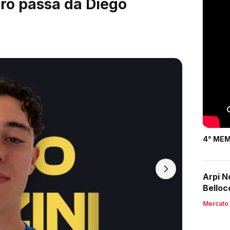
ardi, arrivano i 2003
4° MEM
Arpi N
Belloc
Mercato