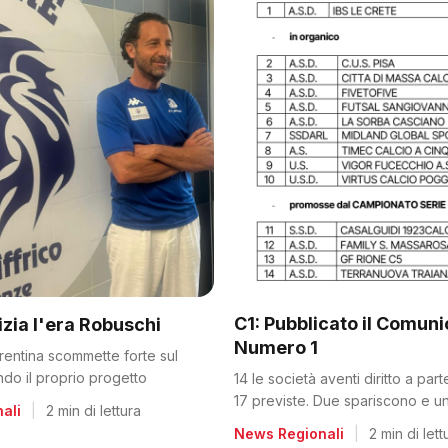
C1: Pubblicato il Comun
nizia l'era Robuschi
Numero 1
orentina scommette forte sul
ando il proprio progetto
14 le società aventi diritto a par
17 previste. Due spariscono e un
ali
|
2 min di lettura
dalla C2
News Regionali
|
2 min di lett