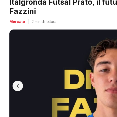
Midland, doppio colpo per Acc
Salvadori e Villa
Mercato
|
2 min di lettura