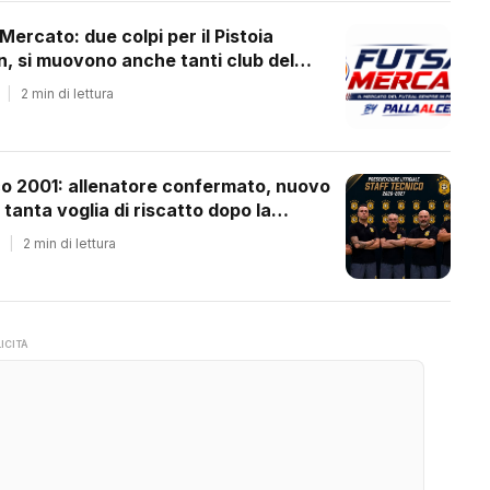
 Mercato: due colpi per il Pistoia
 si muovono anche tanti club del
ale
|
2 min di lettura
co 2001: allenatore confermato, nuovo
 tanta voglia di riscatto dopo la
essione
|
2 min di lettura
ICITÀ