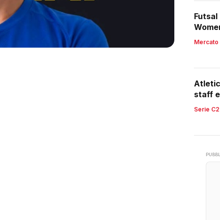
Futsal
Women,
region
Mercato
Atleti
staff e
retroc
Serie C2
PUBBL