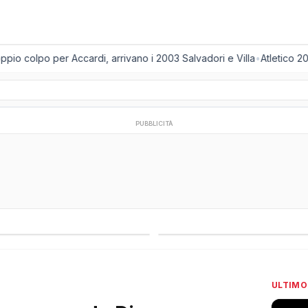
 colpo per Accardi, arrivano i 2003 Salvadori e Villa
•
Atletico 2001
PUBBLICITÀ
regionali
Campionati esteri
ULTIMO