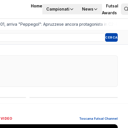
Home
Futsal
Campionati
News
Awards
, arriva "Peppegol": Apruzzese ancora protagonista in C2
•
Pistoia W
CERCA
Competizioni internazionali
 VIDEO
Toscana Futsal Channel