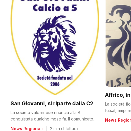
Affrico, i
San Giovanni, si riparte dalla C2
La società fi
futsal, ampli
La società valdarnese rinuncia alla B
conquistata qualche mese fa. Il comunicato
News Region
del club
News Regionali
|
2 min di lettura