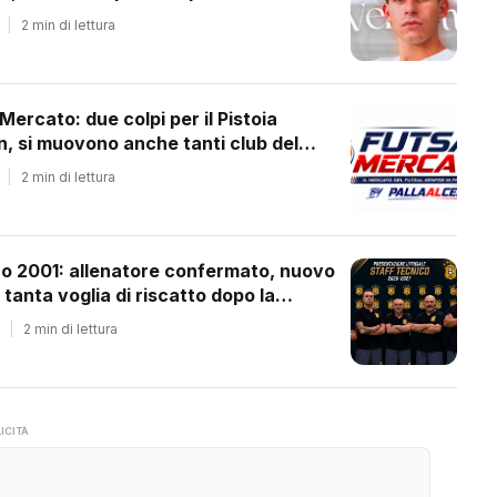
|
2 min di lettura
 Mercato: due colpi per il Pistoia
 si muovono anche tanti club del
ale
|
2 min di lettura
co 2001: allenatore confermato, nuovo
 tanta voglia di riscatto dopo la
essione
|
2 min di lettura
ICITÀ