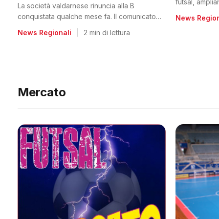
futsal, ampli
La società valdarnese rinuncia alla B
conquistata qualche mese fa. Il comunicato
News Region
del club
News Regionali
|
2 min di lettura
Mercato