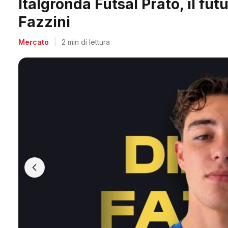
Midland, doppio colpo per Acc
Salvadori e Villa
Mercato
|
2 min di lettura