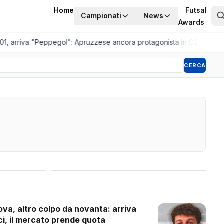
Home
Futsal
Campionati
News
Awards
, arriva "Peppegol": Apruzzese ancora protagonista in C2
•
Pistoia Wo
CERCA
Competizioni internazionali
ova, altro colpo da novanta: arriva
ci, il mercato prende quota