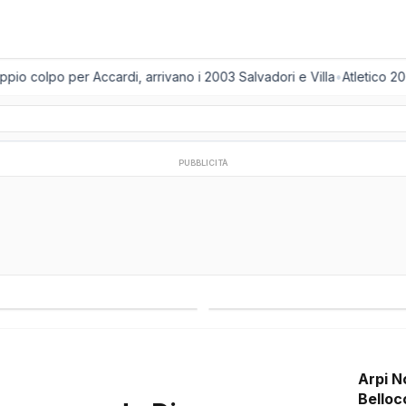
 colpo per Accardi, arrivano i 2003 Salvadori e Villa
•
Atletico 2001
PUBBLICITÀ
regionali
Campionati esteri
Arpi N
Belloc