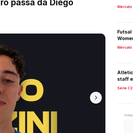
ardi, arrivano i 2003
Mercato
Futsal
Women,
region
Mercato
Atleti
staff e
retroc
Serie C2
PUBBL