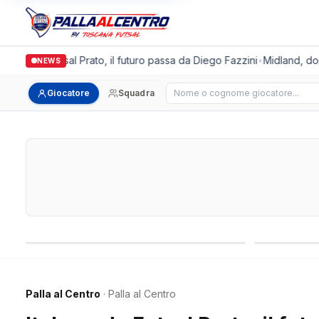
lgronda Futsal Prato, il futuro passa da Diego Fazzini
•
Midland, doppio
NEWS
Cerca giocatore
Giocatore
Squadra
Campionati nazionali
Campionati 
Palla al Centro
· Palla al Centro