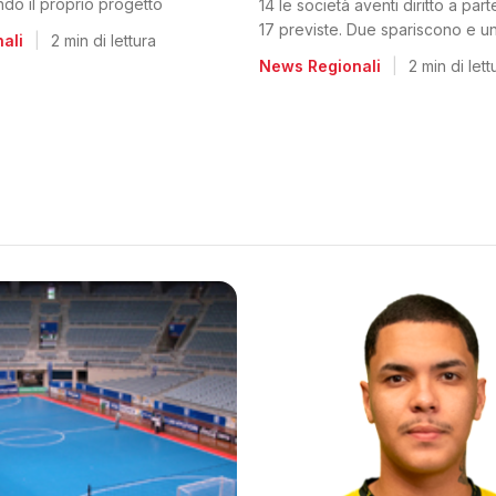
ando il proprio progetto
14 le società aventi diritto a par
17 previste. Due spariscono e un
ali
|
2 min di lettura
dalla C2
News Regionali
|
2 min di lett