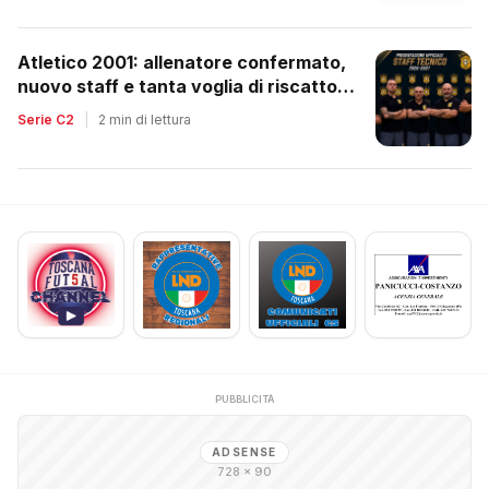
Atletico 2001: allenatore confermato,
nuovo staff e tanta voglia di riscatto
dopo la retrocessione
Serie C2
|
2 min di lettura
PUBBLICITÀ
ADSENSE
728 × 90