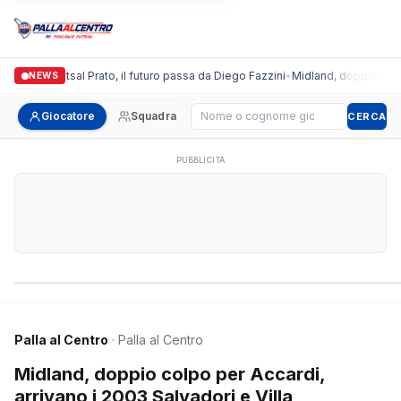
ronda Futsal Prato, il futuro passa da Diego Fazzini
•
Midland, doppio colpo per 
NEWS
Cerca giocatore
Giocatore
Squadra
CERCA
PUBBLICITÀ
Campionati nazionali
Campionati regional
Palla al Centro
· Palla al Centro
Midland, doppio colpo per Accardi,
arrivano i 2003 Salvadori e Villa