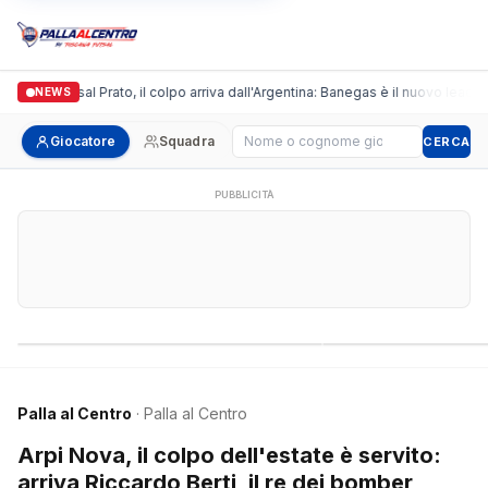
onda Futsal Prato, il colpo arriva dall'Argentina: Banegas è il nuovo leader dei 
NEWS
Cerca giocatore
Giocatore
Squadra
CERCA
PUBBLICITÀ
Campionati nazionali
Campionati regional
Palla al Centro
· Palla al Centro
Arpi Nova, il colpo dell'estate è servito:
arriva Riccardo Berti, il re dei bomber