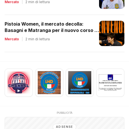
Mercato
|
2 min di lettura
Pistoia Women, il mercato decolla:
Basagni e Matranga per il nuovo corso di
Nico Lami
Mercato
|
2 min di lettura
PUBBLICITÀ
ADSENSE