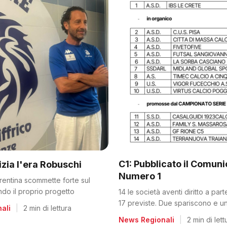
C1: Pubblicato il Comun
nizia l'era Robuschi
Numero 1
orentina scommette forte sul
ando il proprio progetto
14 le società aventi diritto a par
17 previste. Due spariscono e un
ali
|
2 min di lettura
dalla C2
News Regionali
|
2 min di lett