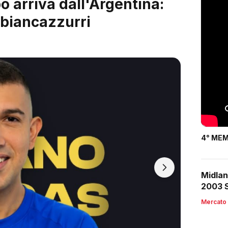
 è servito: arriva Riccardo
4° MEM
Midlan
2003 S
Mercato