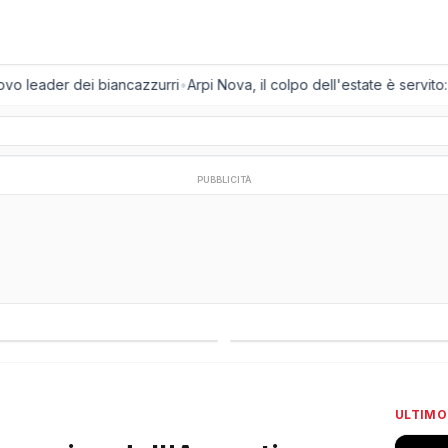
o leader dei biancazzurri
•
Arpi Nova, il colpo dell'estate è servito: ar
PUBBLICITÀ
regionali
Campionati esteri
ULTIMO