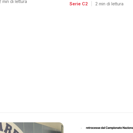
voglia di riscatto dopo l
2 min di lettura
Serie C2
|
2 min di lettura
retrocessione