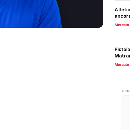
Atleti
ancora
Mercato
Pistoi
Matran
Mercato
PUBBL