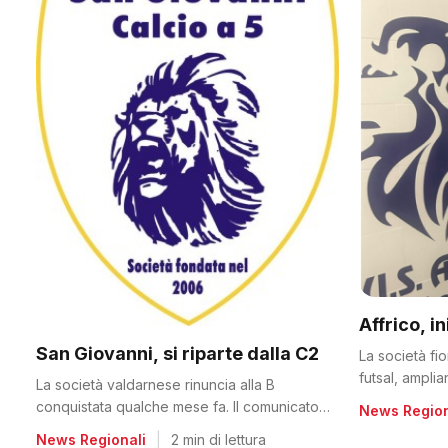
Affrico, i
San Giovanni, si riparte dalla C2
La società fi
futsal, ampli
La società valdarnese rinuncia alla B
conquistata qualche mese fa. Il comunicato
News Region
del club
News Regionali
|
2 min di lettura