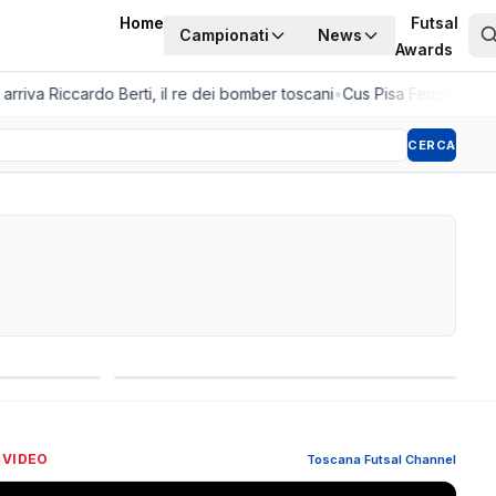
Home
Futsal
Campionati
News
Awards
riva Riccardo Berti, il re dei bomber toscani
•
Cus Pisa Femminile, la 
CERCA
Competizioni internazionali
 VIDEO
Toscana Futsal Channel