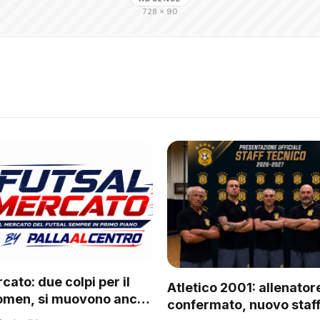
728 × 90
cato: due colpi per il
Atletico 2001: allenator
omen, si muovono anche
confermato, nuovo staff
 del regionale