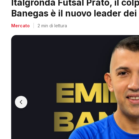
Arpi Nova, il colpo dell'estate
Berti, il re dei bomber toscani
Mercato
|
2 min di lettura