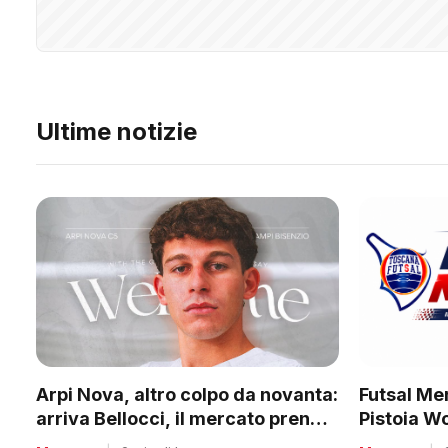
Ultime notizie
Futsal Mer
Arpi Nova, altro colpo da novanta:
Pistoia W
arriva Bellocci, il mercato prende
tanti club
quota