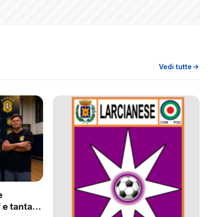
Vedi tutte
e
 e tanta