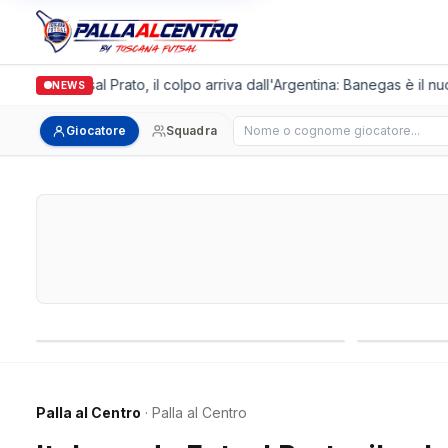
lgronda Futsal Prato, il colpo arriva dall'Argentina: Banegas è il nuov
NEWS
Cerca giocatore
Giocatore
Squadra
Campionati nazionali
Campionati 
Palla al Centro
· Palla al Centro