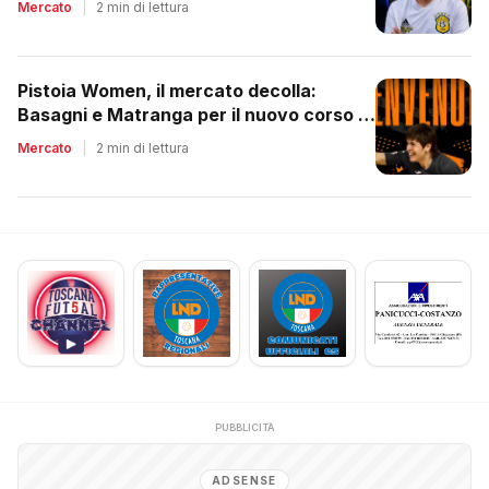
Mercato
|
2 min di lettura
Pistoia Women, il mercato decolla:
Basagni e Matranga per il nuovo corso di
Nico Lami
Mercato
|
2 min di lettura
PUBBLICITÀ
ADSENSE