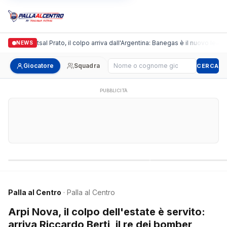
ronda Futsal Prato, il colpo arriva dall'Argentina: Banegas è il nuovo leader de
NEWS
Cerca giocatore
Giocatore
Squadra
CERCA
PUBBLICITÀ
Campionati nazionali
Campionati regional
Palla al Centro
· Palla al Centro
Arpi Nova, il colpo dell'estate è servito:
arriva Riccardo Berti, il re dei bomber