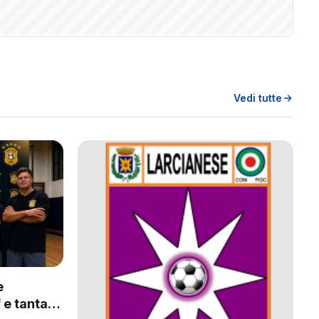
Vedi tutte
e
 e tanta