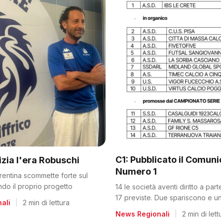
C1: Pubblicato il Comun
nizia l'era Robuschi
Numero 1
orentina scommette forte sul
ando il proprio progetto
14 le società aventi diritto a par
17 previste. Due spariscono e un
ali
|
2 min di lettura
dalla C2
News Regionali
|
2 min di lett