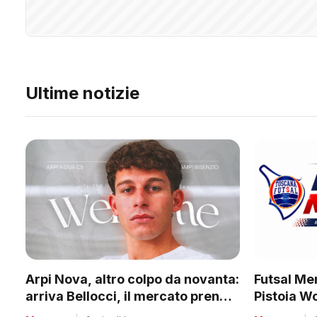
Ultime notizie
Futsal Mer
Arpi Nova, altro colpo da novanta:
Pistoia W
arriva Bellocci, il mercato prende
tanti club
quota