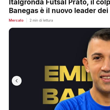
Arpi Nova, il colpo dell'estate
Berti, il re dei bomber toscani
Mercato
|
2 min di lettura