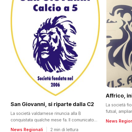
Affrico, i
San Giovanni, si riparte dalla C2
La società fi
futsal, ampli
La società valdarnese rinuncia alla B
conquistata qualche mese fa. Il comunicato
News Region
del club
News Regionali
|
2 min di lettura