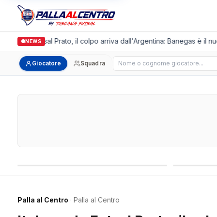
lgronda Futsal Prato, il colpo arriva dall'Argentina: Banegas è il nuo
NEWS
Cerca giocatore
Giocatore
Squadra
Campionati nazionali
Campionati 
Palla al Centro
· Palla al Centro