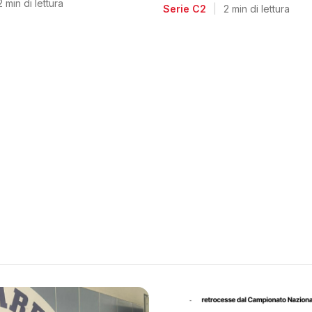
voglia di riscatto dopo l
2 min di lettura
Serie C2
|
2 min di lettura
retrocessione