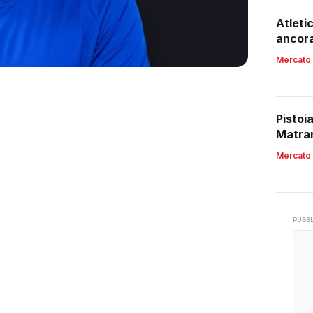
Atleti
ancora
Mercato
Pistoi
Matran
Mercato
PUBBL