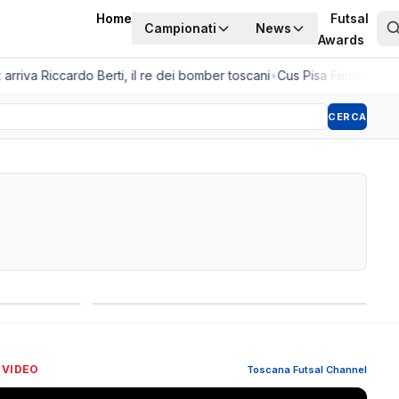
Home
Futsal
Campionati
News
Awards
rriva Riccardo Berti, il re dei bomber toscani
•
Cus Pisa Femminile, la 
CERCA
Competizioni internazionali
 VIDEO
Toscana Futsal Channel