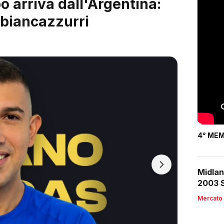
 è servito: arriva Riccardo
4° MEM
Midlan
2003 S
Mercato