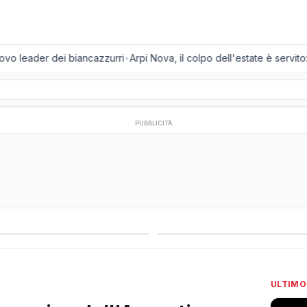
vo leader dei biancazzurri
•
Arpi Nova, il colpo dell'estate è servito: a
PUBBLICITÀ
regionali
Campionati esteri
ULTIMO