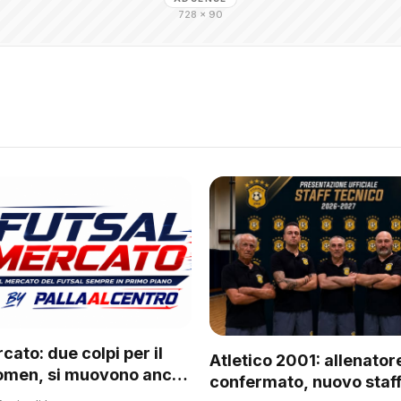
728 × 90
cato: due colpi per il
Atletico 2001: allenator
omen, si muovono anche
confermato, nuovo staff
 del regionale