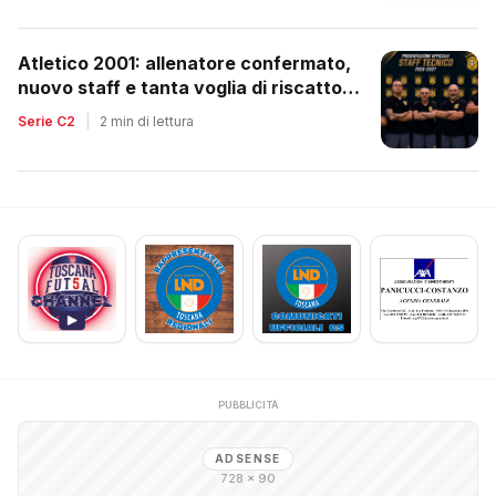
Atletico 2001: allenatore confermato,
nuovo staff e tanta voglia di riscatto
dopo la retrocessione
Serie C2
|
2 min di lettura
PUBBLICITÀ
ADSENSE
728 × 90