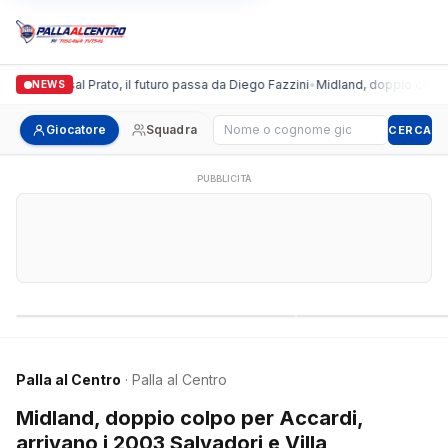
nda Futsal Prato, il futuro passa da Diego Fazzini
•
Midland, doppio colpo per A
NEWS
Cerca giocatore
Giocatore
Squadra
CERCA
PUBBLICITÀ
Campionati nazionali
Campionati regional
Palla al Centro
· Palla al Centro
Midland, doppio colpo per Accardi,
arrivano i 2003 Salvadori e Villa