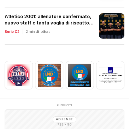
Atletico 2001: allenatore confermato,
nuovo staff e tanta voglia di riscatto
dopo la retrocessione
Serie C2
|
2 min di lettura
PUBBLICITÀ
ADSENSE
728 × 90