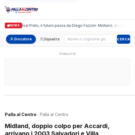
ronda Futsal Prato, il futuro passa da Diego Fazzini
•
Midland, doppio colpo per 
NEWS
Cerca giocatore
Giocatore
Squadra
CERCA
PUBBLICITÀ
Campionati nazionali
Campionati regional
Palla al Centro
· Palla al Centro
Midland, doppio colpo per Accardi,
arrivano i 2003 Salvadori e Villa