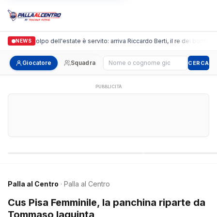
ova, il colpo dell'estate è servito: arriva Riccardo Berti, il re dei bomber tosc
NEWS
Cerca giocatore
Giocatore
Squadra
CERCA
PUBBLICITÀ
Campionati nazionali
Campionati regional
Palla al Centro
· Palla al Centro
Cus Pisa Femminile, la panchina riparte da
Tommaso Iaquinta