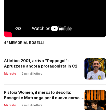
4° MEMORIAL ROSELLI
Atletico 2001, arriva "Peppegol":
Apruzzese ancora protagonista in C2
Mercato
|
2 min di lettura
Pistoia Women, il mercato decolla:
Basagni e Matranga per il nuovo corso di
Nico Lami
Mercato
|
2 min di lettura