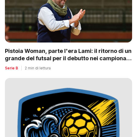
Pistoia Woman, parte l'era Lami: il ritorno di un
grande del futsal per il debutto nei campionati
nazionali
Serie B
|
2 min di lettura