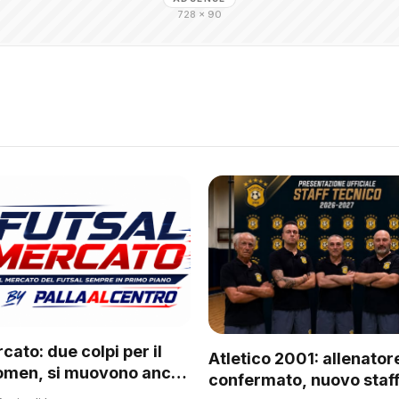
728 × 90
cato: due colpi per il
Atletico 2001: allenator
omen, si muovono anche
confermato, nuovo staff
 del regionale