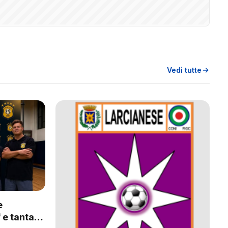
Vedi tutte
e
 e tanta