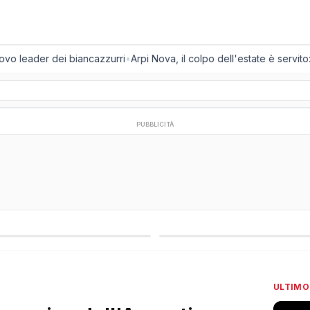
vo leader dei biancazzurri
•
Arpi Nova, il colpo dell'estate è servito: a
PUBBLICITÀ
regionali
Campionati esteri
ULTIMO