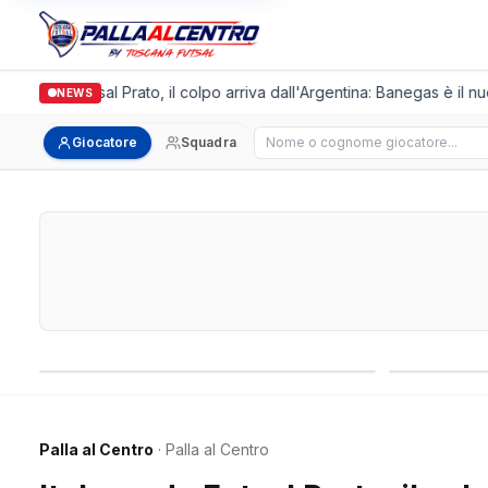
lgronda Futsal Prato, il colpo arriva dall'Argentina: Banegas è il nuo
NEWS
Cerca giocatore
Giocatore
Squadra
Campionati nazionali
Campionati 
Palla al Centro
· Palla al Centro