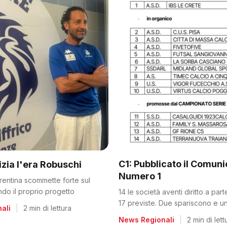
C1: Pubblicato il Comun
nizia l'era Robuschi
Numero 1
orentina scommette forte sul
ando il proprio progetto
14 le società aventi diritto a par
17 previste. Due spariscono e un
ali
|
2 min di lettura
dalla C2
News Regionali
|
2 min di lett