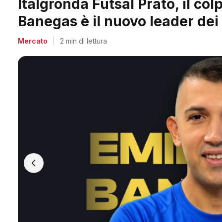
Arpi Nova, il colpo dell'estate
Berti, il re dei bomber toscani
Mercato
|
2 min di lettura