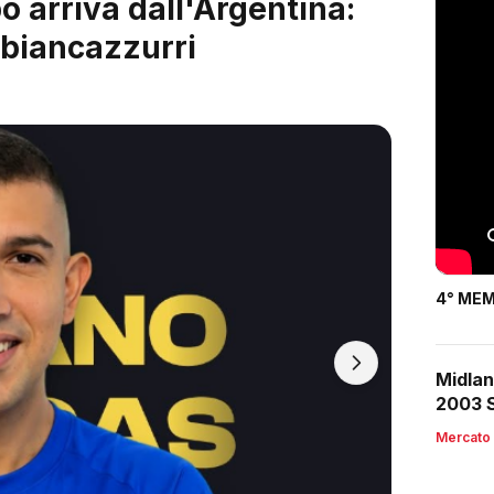
 è servito: arriva Riccardo
4° MEM
Midlan
2003 S
Mercato