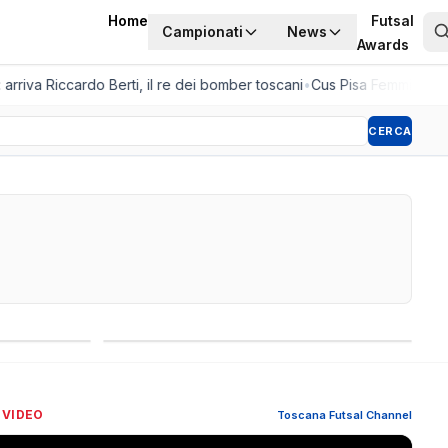
Home
Futsal
Campionati
News
Awards
rriva Riccardo Berti, il re dei bomber toscani
•
Cus Pisa Femminile, la 
CERCA
Competizioni internazionali
 VIDEO
Toscana Futsal Channel