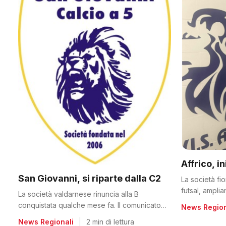
Affrico, i
San Giovanni, si riparte dalla C2
La società fi
futsal, ampli
La società valdarnese rinuncia alla B
conquistata qualche mese fa. Il comunicato
News Region
del club
News Regionali
|
2 min di lettura