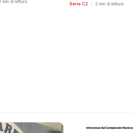
voglia di riscatto dopo l
2 min di lettura
Serie C2
|
2 min di lettura
retrocessione