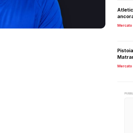
Atleti
ancora
Mercato
Pistoi
Matran
Mercato
PUBBL