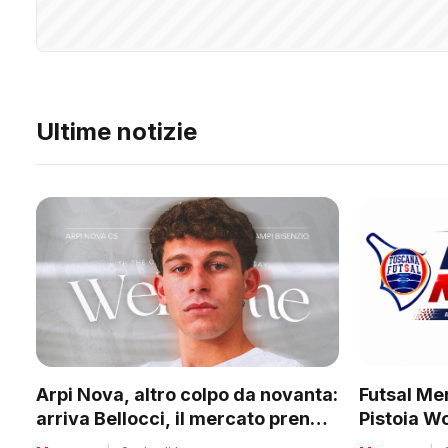
Ultime notizie
Futsal Mer
Arpi Nova, altro colpo da novanta:
Pistoia W
arriva Bellocci, il mercato prende
tanti club
quota