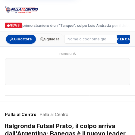
guidi, il primo straniero è un "Tanque": colpo Luis Andrada per il debutto in C
NEWS
Cerca giocatore
Giocatore
Squadra
CERCA
PUBBLICITÀ
Campionati nazionali
Campionati regional
Palla al Centro
· Palla al Centro
Italgronda Futsal Prato, il colpo arriva
dall'Argentina: Banegas è il nuovo leader