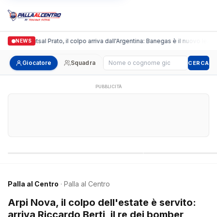
ronda Futsal Prato, il colpo arriva dall'Argentina: Banegas è il nuovo leader de
NEWS
Cerca giocatore
Giocatore
Squadra
CERCA
PUBBLICITÀ
Campionati nazionali
Campionati regional
Palla al Centro
· Palla al Centro
Arpi Nova, il colpo dell'estate è servito:
arriva Riccardo Berti, il re dei bomber