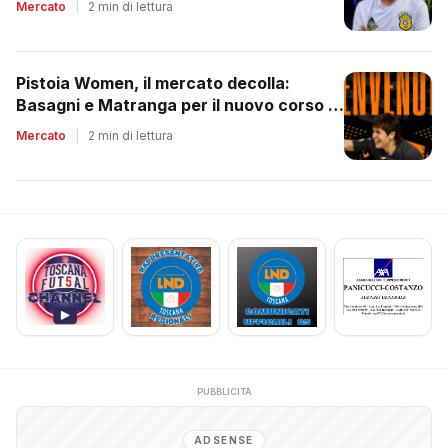
Mercato
|
2 min di lettura
Pistoia Women, il mercato decolla:
Basagni e Matranga per il nuovo corso di
Nico Lami
Mercato
|
2 min di lettura
PUBBLICITÀ
ADSENSE