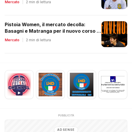
Mercato
|
2 min di lettura
Pistoia Women, il mercato decolla:
Basagni e Matranga per il nuovo corso di
Nico Lami
Mercato
|
2 min di lettura
PUBBLICITÀ
ADSENSE