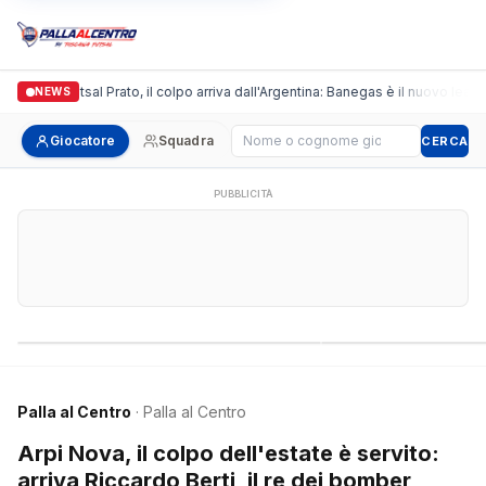
ronda Futsal Prato, il colpo arriva dall'Argentina: Banegas è il nuovo leader de
NEWS
Cerca giocatore
Giocatore
Squadra
CERCA
PUBBLICITÀ
Campionati nazionali
Campionati regional
Palla al Centro
· Palla al Centro
Arpi Nova, il colpo dell'estate è servito:
arriva Riccardo Berti, il re dei bomber