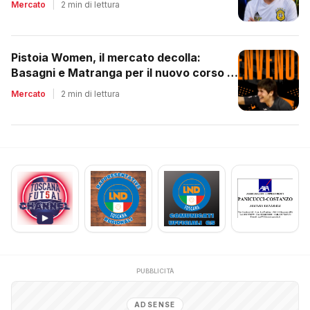
Mercato
|
2 min di lettura
Pistoia Women, il mercato decolla:
Basagni e Matranga per il nuovo corso di
Nico Lami
Mercato
|
2 min di lettura
PUBBLICITÀ
ADSENSE