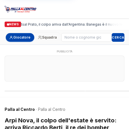
ronda Futsal Prato, il colpo arriva dall'Argentina: Banegas è il nuovo leader dei
NEWS
Cerca giocatore
Giocatore
Squadra
CERCA
PUBBLICITÀ
Campionati nazionali
Campionati regional
Palla al Centro
· Palla al Centro
Arpi Nova, il colpo dell'estate è servito:
arriva Riccardo Berti, il re dei bomber