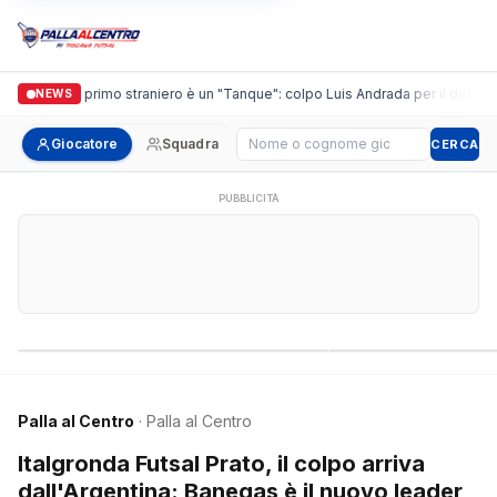
guidi, il primo straniero è un "Tanque": colpo Luis Andrada per il debutto in C
NEWS
Cerca giocatore
Giocatore
Squadra
CERCA
PUBBLICITÀ
Campionati nazionali
Campionati regional
Palla al Centro
· Palla al Centro
Italgronda Futsal Prato, il colpo arriva
dall'Argentina: Banegas è il nuovo leader