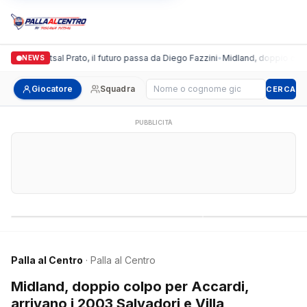
ronda Futsal Prato, il futuro passa da Diego Fazzini
•
Midland, doppio colpo per 
NEWS
Cerca giocatore
Giocatore
Squadra
CERCA
PUBBLICITÀ
Campionati nazionali
Campionati regional
Palla al Centro
· Palla al Centro
Midland, doppio colpo per Accardi,
arrivano i 2003 Salvadori e Villa