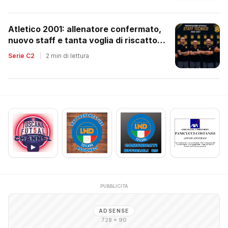
Atletico 2001: allenatore confermato,
nuovo staff e tanta voglia di riscatto
dopo la retrocessione
Serie C2
|
2 min di lettura
PUBBLICITÀ
ADSENSE
728 × 90